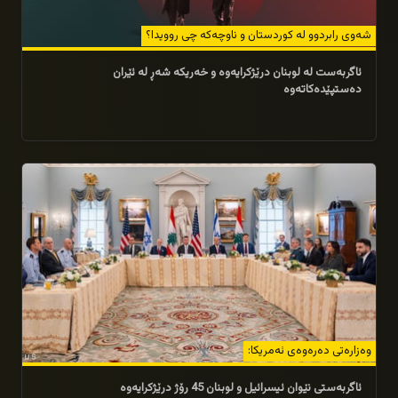
شەوی رابردوو لە کوردستان و ناوچەکە چی روویدا؟
ئاگربەست لە لوبنان درێژکرایەوە و خەریکە شەڕ لە ئێران
دەستپێدەکاتەوە
15/05/2026
وەزارەتی دەرەوەی ئەمریکا:
ئاگربەستی نێوان ئیسرائیل و لوبنان 45 رۆژ درێژکرایەوە