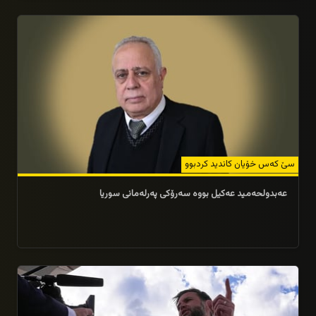
12/07/2026
سێ کەس خۆیان کاندید کردبوو
عه‌بدولحه‌مید عه‌كیل بووە سه‌رۆكی په‌رله‌مانی سوریا
01/07/2026