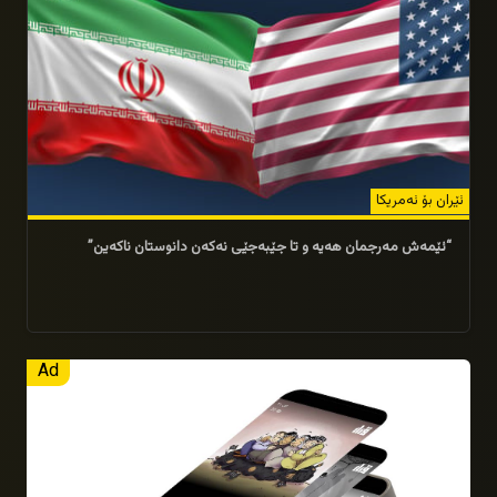
ئێران بۆ ئەمریکا
“ئێمەش مەرجمان هەیە و تا جێبەجێی نەکەن دانوستان ناکەین”