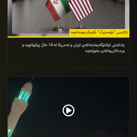
ئاژانسی "بلۆمبێرگ" بڵاویکردووەتەوە
یاداشتی لێکتێگەیشتنەکەی ئێران و ئەمریکا لە 14 خاڵ پێکهاتووە و
وردەکارییەکەی بخوێنەوە
07/06/2026