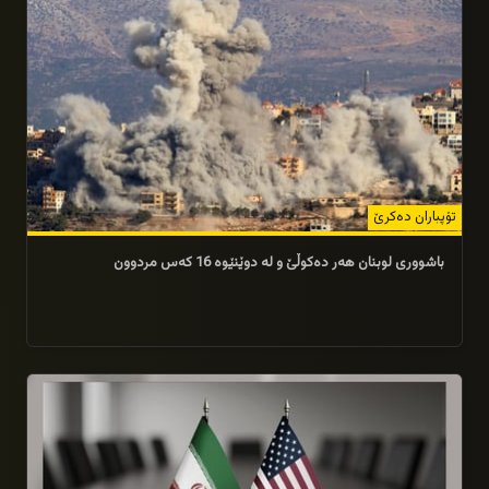
تۆپباران دەکرێ
باشووری لوبنان هەر دەكوڵێ و لە دوێنێوە 16 کەس مردوون
17/06/2026