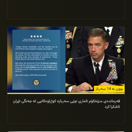
14/05/2026
بوون بە 14 سه‌رباز
فه‌رمانده‌ی سێنتكۆم ئاماری نوێی سەربازە کوژراوەکانیی لە جەنگی ئێران
ئاشکرا کرد
18/04/2026