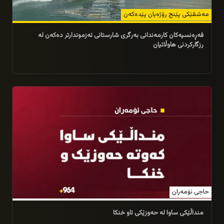
مه‌شقێكی پێنج رۆژه‌یان پێده‌كه‌ن
فەڕەنسیەکان کارمەندانی بەرگری شارستانی ئەزموندارتر دەکەن لە
رزگارکردنی هاوڵاتیان
06/09/2025
حاجی ئۆمەران
منداڵێکی ساوا لە حەوزێکی ئاو خنکا