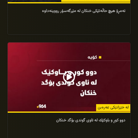
ئه‌مڕۆ هیچ حاڵه‌تێكى خنكان له‌ مێرگه‌سۆر رووینه‌داوه‌
21/06/2025
لە خێزانێکی عەرەبن
دوو كوڕ و باوكێك له‌ ئاوی گوندی بۆگد خنكان