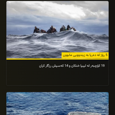
5 رۆژ لە دەریا بە زیندوویی مابوون
19 كۆچبەر لە لیبیا خنكان و 14 كەسیش رزگار كران
16/09/2025