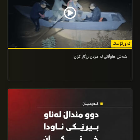
كەورگۆسک
شەش هاوڵاتی لە مردن رزگار كران
07/11/2025