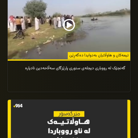
تیمه‌كان و هاوڵاتیان به‌دوایدا ده‌گه‌ڕێن
گەنجێک لە رووباری دیجلەى سنورى پارێزگاى سه‌ڵاحه‌دین نادیاره‌
20/07/2025