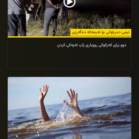
تیمی دەریاوانی بۆ تەرمەكە دەگەڕێن
دوو برای كەركوكی رووبارى زاب لەیەكی كردن
08/08/2025