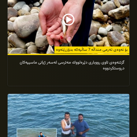
بۆ ئه‌وه‌ى ته‌رمى منداڵه‌ 7 ساڵیه‌كه‌ بدۆزرێته‌وه‌
گرتنه‌وه‌ى ئاوى رووبار‌ى دێره‌لووك مه‌ترسی له‌سه‌ر ژیانى ماسییه‌كان
دروستكردووه‌
08/06/2025