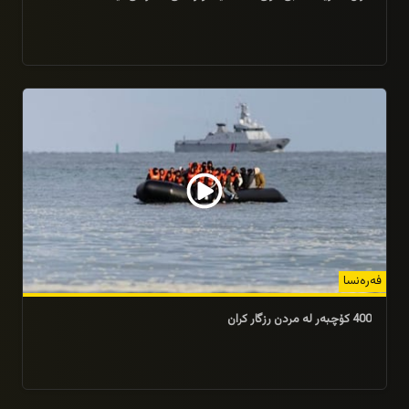
29/09/2025
فەرەنسا
400 كۆچبەر لە مردن رزگار كران
20/09/2025