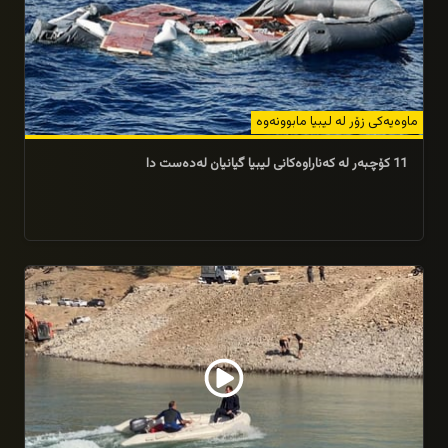
ماوه‌یەكی زۆر له‌ لیبیا مابوونه‌وه‌
11 کۆچبەر لە کەناراوەکانی لیبیا گیانیان لەدەست دا
07/09/2025