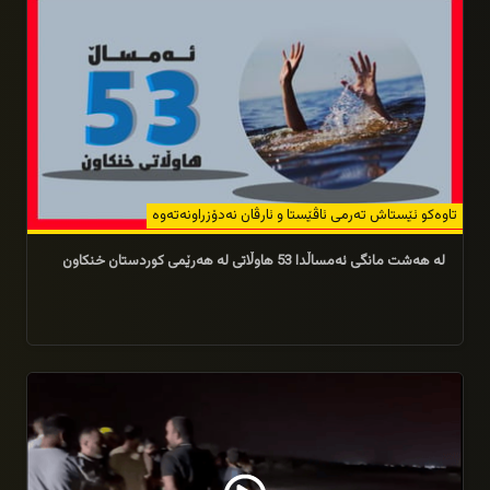
تاوه‌كو ئێستاش ته‌رمى ئاڤێستا و ئارڤان نه‌دۆزراونه‌ته‌وه‌
له‌ هه‌شت مانگى ئه‌مساڵدا 53 هاوڵاتى له‌ هه‌رێمى كوردستان خنكاون
29/08/2025