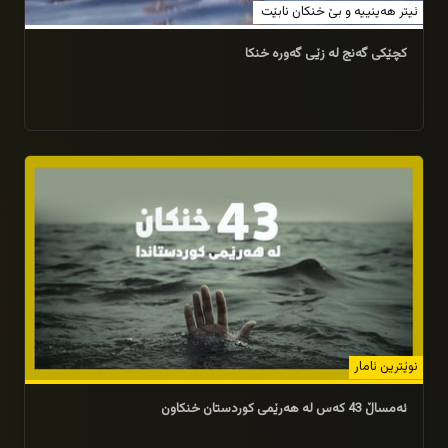
ئیتر هەینییە و بێ خنکان نابێت
كچێكی گەنج لە زێی گەورە خنكا
05/08/2025
نوێترین ئامار
ئەمساڵ 43 کەس لە هەرێمى كوردستان خنکاون