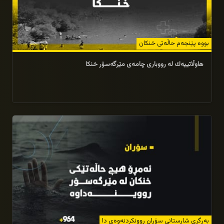
بووه‌ پێنجه‌م حاڵه‌تى خنكان
هاوڵاتییه‌ك له‌ رووباری چامەى مێرگه‌سۆر خنكا
12/07/2025
به‌رگرى شارستانى سۆران روونكردنه‌وه‌ى دا