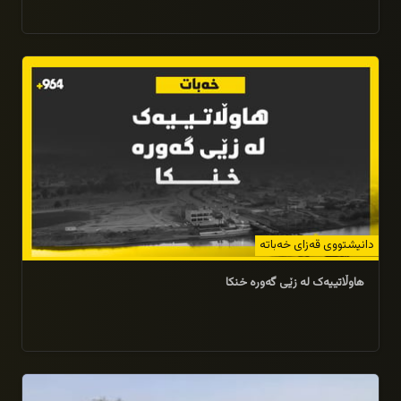
03/08/2025
دانیشتووى قه‌زاى خه‌باته‌
هاوڵاتییه‌ک له‌ زێى گه‌وره‌ خنكا
23/07/2025