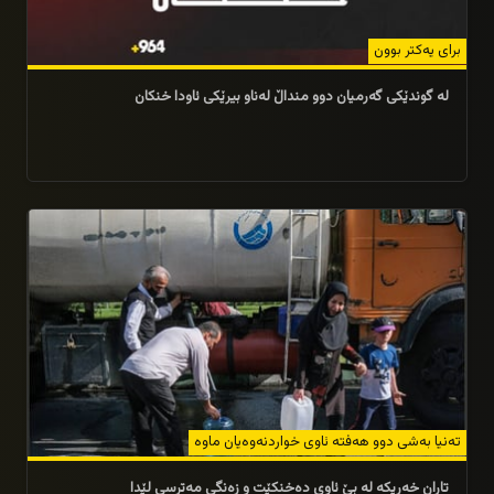
برای یه‌كتر بوون
له‌ گوندێكی گه‌رمیان دوو منداڵ له‌ناو بیرێكی ئاودا خنكان
03/11/2025
تەنیا بەشی دوو هەفتە ئاوی خواردنەوەیان ماوه‌
تاران خه‌ریكه‌ له‌ بێ ئاوى ده‌خنكێت و زه‌نگى مه‌ترسی لێدا