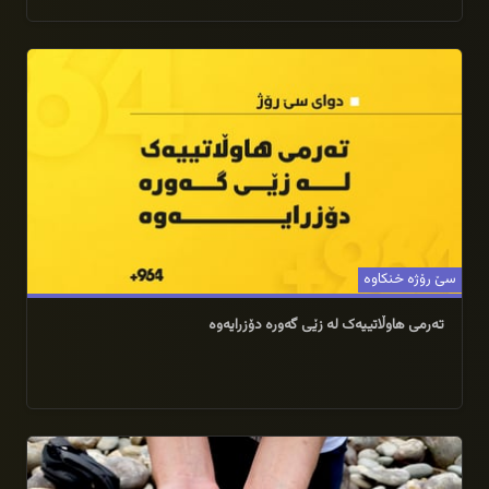
15/06/2025
سێ رۆژە خنکاوە
تەرمی هاوڵاتییەک لە زێی گەورە دۆزرایەوە
12/06/2025