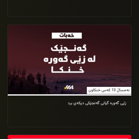
05/09/2025
ئەمساڵ 13 كەس خنكاون
زێی گه‌وره‌ گیانی گه‌نجێكی دیكه‌ی برد
31/08/2025