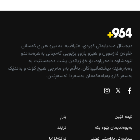
دیجیتاڵ میدیایەکی کوردی، عێراقییە، بە بیرو هزری کەسانی
خاوەن ئەزموون و هێزو بازوو بزێویی گەنجانی بەهرەمەندو
لێوەشاوە دامەزراوە، بۆ خۆ ژیاندن پشت دەبەستێت بە
وەبەرهێنە نیشتمانییەکان، بەڵام بەو مەرجی هیچ کۆت و بەندێک
بەسەر کارو پەیامەکەمان بەسەردا نەسەپێنن.
ئێمە کێین
بازاڕ
پەیوەندیمان پێوە بکە
ترێند
سیاسەتی پاراستنی نهێنی
تەکنەلۆژیا