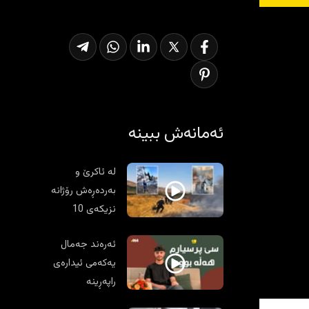
ئەمانەش ببینە
لە ئاکرێ و
بەردەڕەش رۆژانە
نزیکەی 10
ئاگرکەوتنەوە
ئەرەند جەمال
روویانداوە
یەکەمی ئیدارەی
راپەڕینە