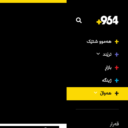
هەموو شتێک
ترێند
بازاڕ
ژینگە
هەواڵ
قەرار