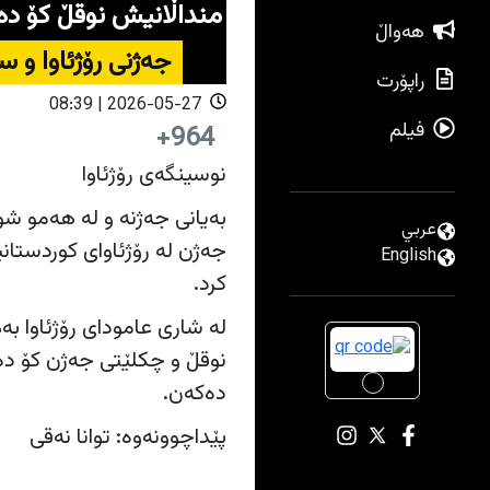
منداڵانیش نوقڵ کۆ دە
هەواڵ
جەژنی رۆژئاوا و سە
راپۆرت
2026-05-27 | 08:39
فیلم
964+
نوسینگەی رۆژئاوا
بەیانی جەژنە و لە هەمو شو
عربي
جەژن لە رۆژئاوای کوردستان
English
کرد.
لە شاری عامودای رۆژئاوا بە
نوقڵ و چکلێتی جەژن کۆ دەک
دەکەن.
پێداچوونەوە: توانا نەقی