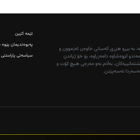
ئێمە کێین
پەیوەندیمان پێوە ب
ە، بە بیرو هزری کەسانی خاوەن ئەزموون و
سیاسەتی پاراستنی 
ەندو لێوەشاوە دامەزراوە، بۆ خۆ ژیاندن
تمانییەکان، بەڵام بەو مەرجی هیچ کۆت و
ەسەردا نەسەپێنن.
اوی سەربڕین و فڕێدانی ئەسپێک لەسەر شەقام دەکرێت
 رێکخرایەوە
یه‌وه