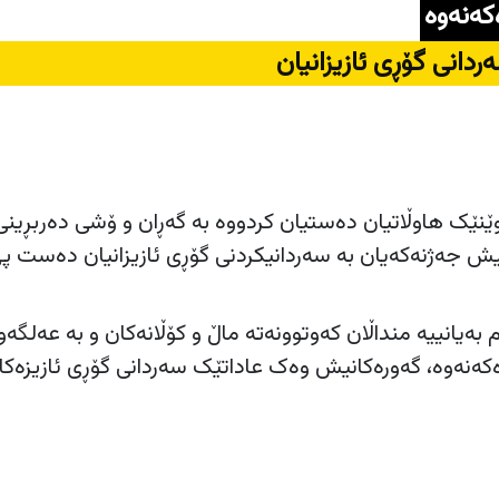
کەنەوە
ردانی گۆڕی ئازیزانیان
ێنێک هاوڵاتیان دەستیان کردووە بە گەڕان و ۆشی دەربڕینی
یش جەژنەکەیان بە سەردانیکردنی گۆڕی ئازیزانیان دەست پ
م بەیانییە منداڵان کەوتوونەتە ماڵ و کۆڵانەکان و بە عەلگەو
ەنەوە، گەورەکانیش وەک عاداتێک سەردانی گۆڕی ئازیزەکان