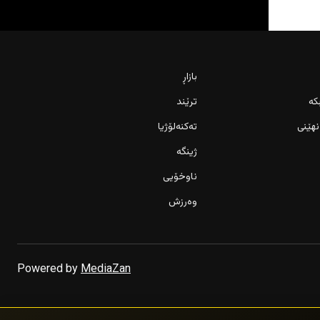
بازاڕ
کە
ترێند
نهێنی
تەکنەلۆژیا
ژینگە
ناوخۆیی
وەرزش
Powered by
MediaZan