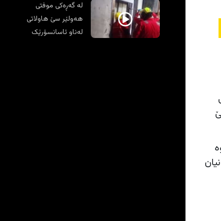
لە گەڕەکی موفتی
هەولێر سێ هاولاتی
لەناو ئاسانسۆرێک
رزگارکران
ێ
ە
یان