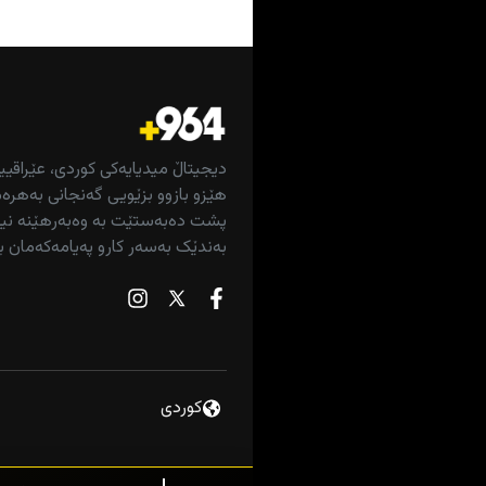
دیجیتاڵ میدیایەکی کوردی، عێراقیی
هێزو بازوو بزێویی گەنجانی بەهرەم
پشت دەبەستێت بە وەبەرهێنە نیش
بەندێک بەسەر کارو پەیامەکەمان ب
لێکۆڵینەوە لە روود
بازاڕی گەورەی هەولێر
كوردى
کاره‌با بۆ سێتاقان گه‌ڕا