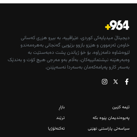
دیجیتاڵ میدیایەکی کوردی، عێراقییە، بە بیرو هزری کەسانی
خاوەن ئەزموون و هێزو بازوو بزێویی گەنجانی بەهرەمەندو
لێوەشاوە دامەزراوە، بۆ خۆ ژیاندن پشت دەبەستێت بە
وەبەرهێنە نیشتمانییەکان، بەڵام بەو مەرجی هیچ کۆت و بەندێک
بەسەر کارو پەیامەکەمان بەسەردا نەسەپێنن.
ئێمە کێین
بازاڕ
پەیوەندیمان پێوە بکە
ترێند
سیاسەتی پاراستنی نهێنی
تەکنەلۆژیا