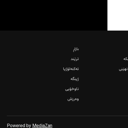
بازاڕ
کە
ترێند
نهێنی
تەکنەلۆژیا
ژینگە
ناوخۆیی
وەرزش
Powered by
MediaZan