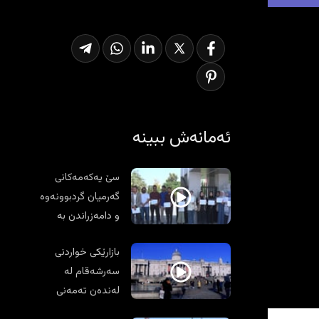
ئەمانەش ببینە
سێ یەکەمەکانی
گەرمیان گردبوونەوە
و دامەزراندن بە
مافی خۆیان دەزانن
بازارێکی خواردنی
سەرشەقام لە
لەندەن تەمەنی
1000 ساڵە