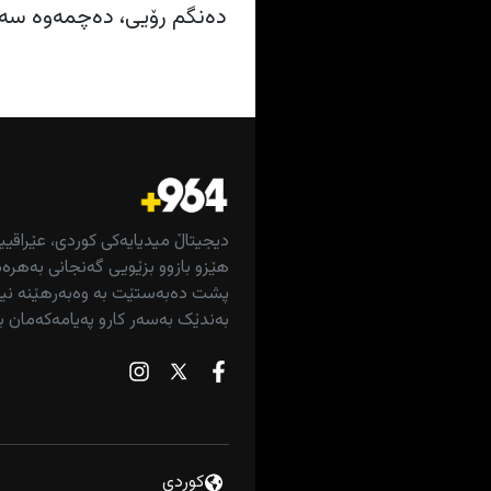
دەنگم رۆیی، دەچمەوە سەر 
دیجیتاڵ میدیایەکی کوردی، عێراقیی
هێزو بازوو بزێویی گەنجانی بەهرەم
پشت دەبەستێت بە وەبەرهێنە نیش
بەندێک بەسەر کارو پەیامەکەمان ب
كوردى