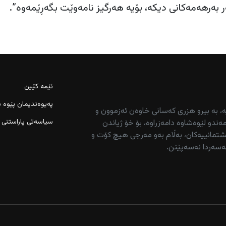
بەرهەمەکانی دیکە، بۆیە هەرگیز نامەوێت بگەڕێمەوە”.
ئێمە کێین
پەیوەندیمان پێوە ب
ە، بە بیرو هزری کەسانی خاوەن ئەزموون و
سیاسەتی پاراستنی 
ەندو لێوەشاوە دامەزراوە، بۆ خۆ ژیاندن
تمانییەکان، بەڵام بەو مەرجی هیچ کۆت و
ەسەردا نەسەپێنن.