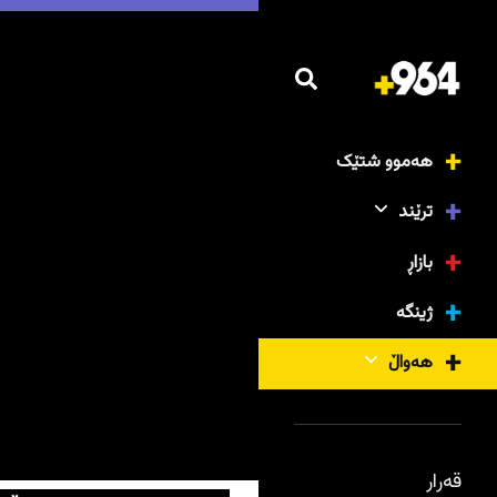
هەموو شتێک
ترێند
بازاڕ
ژینگە
هەواڵ
قەرار