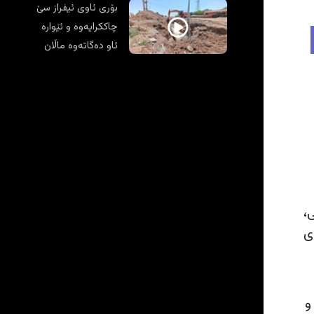
بۆری ئاوی ئیفراز سێ
چاککرایەوە و ئێوارە
ئاو دەگاتەوە ماڵان
ە لێدوانێکی تایبەتدا بۆ 964 وتی،
ی
و