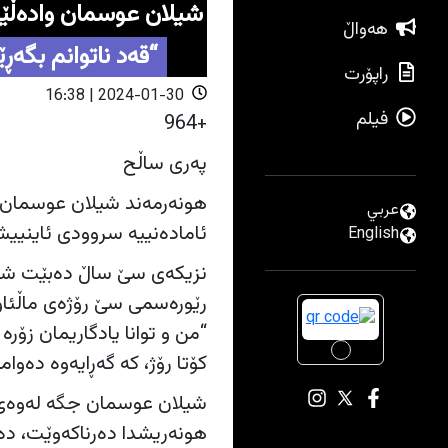
شیلان عوسمان وادەڵێ
هەواڵ
“قەد ناتوانم بگەڕ
راپۆرت
2024-01-30 | 16:38
فیلم
+964
پەری ساڵح
هونەرمەند شیلان عوسمان دو
عربي
ئامادەنییە سروودی ئاینیی
English
نزیکەی سێ ساڵ دەبێت شیلان
“من و توانا یادگاریمان زۆ
کۆتا رۆژ، کە گەڕایەوە دەوا
شیلان عوسمان جگە لەوەی وا
هونەریشدا دەرناکەوێت، دە