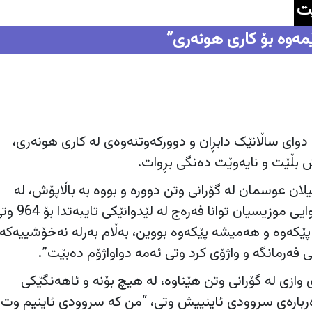
ت
ێمەوە بۆ کاری هونەری”
ای ساڵانێک دابڕان و دوورکەوتنەوەی لە کاری هونەری،
ش بڵێت و نایەوێت دەنگی بڕوات.
 عوسمان لە گۆرانی وتن دوورە و بووە بە باڵاپۆش، لە
رێورەسمی سێ رۆژەی ماڵئاوایی موزیسیان توانا فەرەج ل
رە پێکەوە و هەمیشە پێکەوە بووین، بەڵام بەرلە نەخۆشییەکە
می فەرمانگە و واژۆی کرد وتی ئەمە دواواژۆم دەبێت”.
زی لە گۆرانی وتن هێناوە، لە هیچ بۆنە و ئاهەنگێکی
ربارەی سروودی ئاینییش وتی، “من کە سروودی ئاینیم وت 