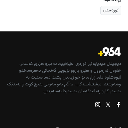
پڕبکەنەوە.
کوردستان
دیجیتاڵ میدیایەکی کوردی، عێراقییە، بە بیرو هزری کەسانی
خاوەن ئەزموون و هێزو بازوو بزێویی گەنجانی بەهرەمەندو
لێوەشاوە دامەزراوە، بۆ خۆ ژیاندن پشت دەبەستێت بە
وەبەرهێنە نیشتمانییەکان، بەڵام بەو مەرجی هیچ کۆت و بەندێک
بەسەر کارو پەیامەکەمان بەسەردا نەسەپێنن.