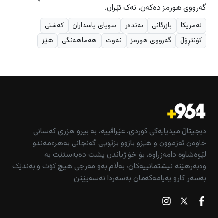
گەرووی هورمز دەکەن، نەک ئێران.
ئەمریکا
بازرگانی
بەندەر
سوپای پاسداران
کەشتی
کۆنتڕۆڵ
گەرووی هورمز
نەوت
هەماهەنگی
هێز
دیجیتاڵ میدیایەکی کوردی، عێراقییە، بە بیرو هزری کەسانی
خاوەن ئەزموون و هێزو بازوو بزێویی گەنجانی بەهرەمەندو
لێوەشاوە دامەزراوە، بۆ خۆ ژیاندن پشت دەبەستێت بە
وەبەرهێنە نیشتمانییەکان، بەڵام بەو مەرجی هیچ کۆت و بەندێک
بەسەر کارو پەیامەکەمان بەسەردا نەسەپێنن.