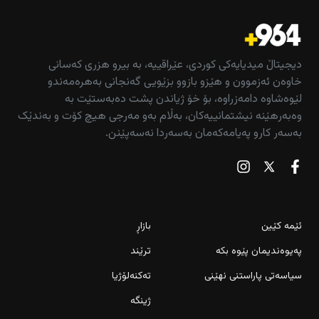
دیجیتاڵ میدیایەکی کوردی، عێراقییە، بە بیرو هزری کەسانی
خاوەن ئەزموون و هێزو بازوو بزێویی گەنجانی بەهرەمەندو
لێوەشاوە دامەزراوە، بۆ خۆ ژیاندن پشت دەبەستێت بە
وەبەرهێنە نیشتمانییەکان، بەڵام بەو مەرجی هیچ کۆت و بەندێک
بەسەر کارو پەیامەکەمان بەسەردا نەسەپێنن.
ئێمە کێین
بازاڕ
پەیوەندیمان پێوە بکە
ترێند
سیاسەتی پاراستنی نهێنی
تەکنەلۆژیا
ژینگە