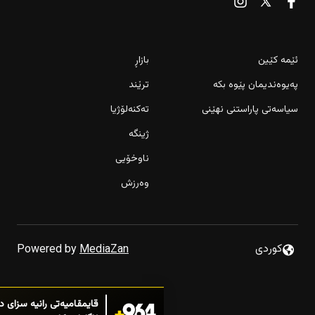
ئێمە کێین
بازاڕ
پەیوەندیمان پێوە بکە
ترێند
سیاسەتی پاراستنی نهێنی
تەکنەلۆژیا
ژینگە
ناوخۆیی
وەرزش
کەم بوونی گرژیەکان نرخی نەوت
كوردى
Powered by
MediaZan
مێردمنداڵێک بە جلی ژنانە
قایمقامیەتی رانیە سزای د