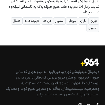
هیچ هەواڵێکی لەمبارەیەوە بڵاونەکردووەتەوە، بەڵام نەخشەی
فلایت رادار 24 دەریدەخات هیچ فڕۆکەیەک بە ئاسمانی ئێرانەوە
نییە و چۆڵە.
ئێران
تاران
رۆژئاوا
سنوور
فڕۆکە
فڕۆکەخانە
کەناڵ
هەواڵ
دیجیتاڵ میدیایەکی کوردی، عێراقییە، بە بیرو هزری کەسانی
خاوەن ئەزموون و هێزو بازوو بزێویی گەنجانی بەهرەمەندو
لێوەشاوە دامەزراوە، بۆ خۆ ژیاندن پشت دەبەستێت بە
وەبەرهێنە نیشتمانییەکان، بەڵام بەو مەرجی هیچ کۆت و بەندێک
بەسەر کارو پەیامەکەمان بەسەردا نەسەپێنن.