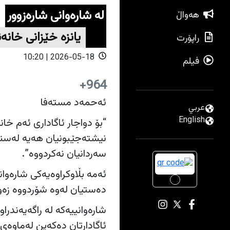
لە شارەوانی شارەزوور
هەواڵ
یانزە خێزانی خانە
راپۆرت
2026-05-18 | 10:20
فیلم
964+
ئەحمەد مستەفا
عربي
English
“بۆ دواجار ئاگاداری ئەم خا
نیشتەجێبونیان هەیە لەسنو
سەردانیان نەکردووە”.
ئەمە بڵاوکراوەیەکی شارەوانی
دەستیان لەوە شۆردووە زەو
ئاگادارتان دەکەین لەماوەی