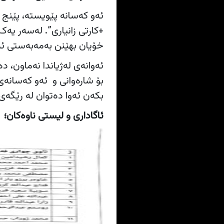
ئەو کەسانە پێویستە، پێنج
+کارتی زانیاری”. لەسەر یەک
خۆیان بهێنن بەمەبەستی ئەن
ئەوانەی لەژیاندا نەماون، 
بۆ شارەوانی و ئەو کەسانەی
بکەن ئەوا دەتوان لە رێگەی 
ئاگاداری و لیستی ناوەکان؛