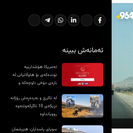
ئەمانەش ببینە
ئەمریکا هۆشدارییە
توندەکەی بۆ هاوڵاتیانی لە
بارەی دۆخی ناوچەکە و
عێراق نوێکردەوە
لە ئاکرێ و بەردەڕەش رۆژانە
نزیکەی 10 ئاگرکەوتنەوە
روویانداوە
سوپای پاسداران: هێرشمان