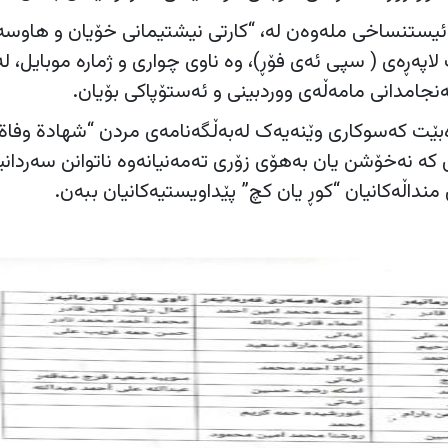
 ئیستنساخی ملەوەن لە، “کارتی نیشتیمانی خۆیان و هاوسە
 لاپەڕەی ( سپی ئەی فۆڕ)، وە ناوی چواری و ژمارە موبایل، ل
جامدانی مامەڵەی ووردبینی و ئەستۆپاکی بۆیان.
دەبێت کەسوکاری وێنەیەک لەبەڵگەنامەی مردن “شهادة وفاة”
 کە نەخۆشن یان بەهۆی زۆری تەمەنیانەوە ناتوانن سەردانی
منداڵەکانیان “کوڕ یان کچ” پێداویستیەکانیان ببەن.