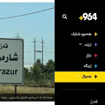
هەموو شتێک
ترێند
بازاڕ
ژینگە
هەواڵ
دیمەنێک لە دەروازەی قەزای شارەزوور _ وێنە: 964
قەرار