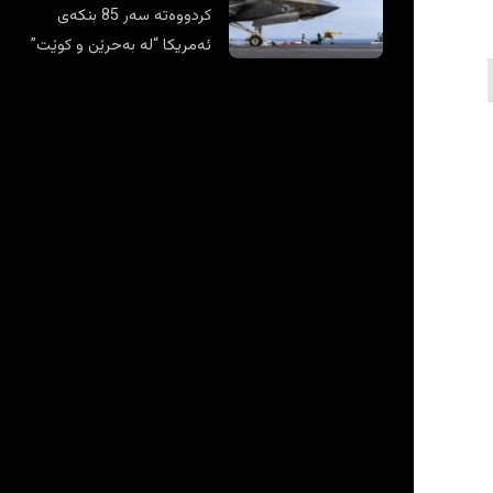
کردووەتە سەر 85 بنکەی
ئەمریکا “لە بەحرێن و کوێت”