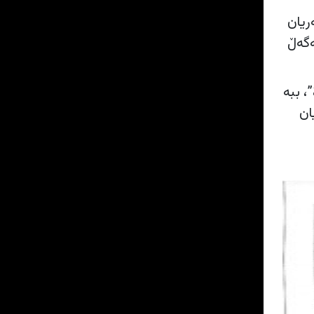
ریان
ەگەڵ
، ببە
ان