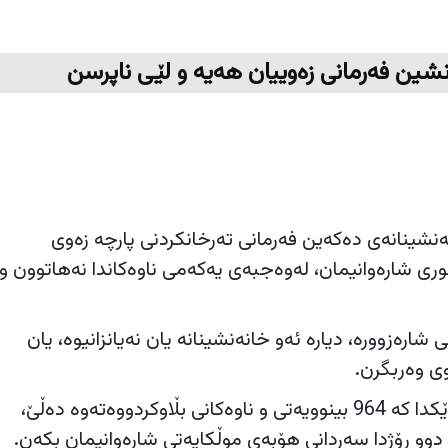
نشین فەرمانی زەوییان هەیە و لێی ناپرسن
نەنشینانەی دەکەین فەرمانی تەرخانکردنی پارچە زەوی
ری شارەوانیمان، لەوەجبەی یەکەمی ناوەکاندا نەهاتوون و
 شارەزوورە، دیارە ئەو خانەنشینانە یان نەیانزانیوە، یان
ی وەربگرن.
شارەوانییەکە لە راگەیەندراوێکدا کە 964 بینوویەتی و ناوەکانی بڵاوکردووەتەوە دەڵێ،
 دوو رۆژدا سەردانی هۆبەی موڵکایەتی شارەوانیمان بکەن.