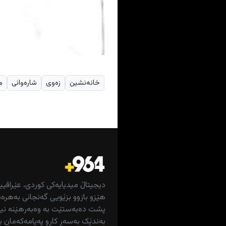
خانەنشین
زەوی
شارەوانی
م
دیجیتاڵ میدیایەکی کوردی، عێراقیی
هێزو بازوو بزێویی گەنجانی بەهرەم
پشت دەبەستێت بە وەبەرهێنە نیش
بەندێک بەسەر کارو پەیامەکەمان ب