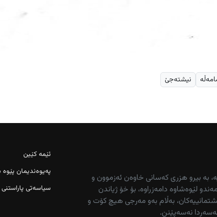
امەڵە
نیشتەجێ
ئێمە کێین
پەیوەندیمان پێوە ب
ە، بە بیرو هزری کەسانی خاوەن ئەزموون و
سیاسەتی پاراستنی 
ەندو لێوەشاوە دامەزراوە، بۆ خۆ ژیاندن
تمانییەکان، بەڵام بەو مەرجی هیچ کۆت و
ەسەردا نەسەپێنن.