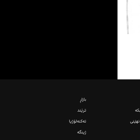
بازاڕ
کە
ترێند
نهێنی
تەکنەلۆژیا
ژینگە