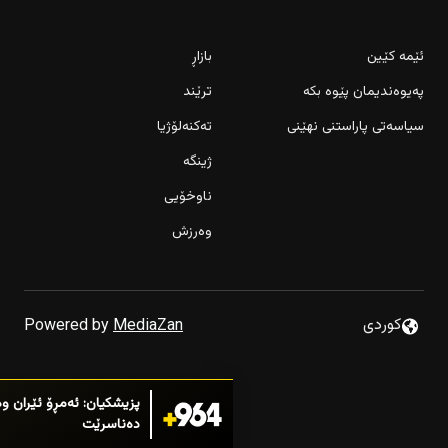
ئێمە کێین
بازاڕ
پەیوەندیمان پێوە بکە
ترێند
سیاسەتی پاراستنی نهێنی
تەکنەلۆژیا
ژینگە
ناوخۆیی
وەرزش
مێردمنداڵێک بە جلی ژنانە
كوردى
Powered by
MediaZan
قایمقامیەتی رانیە سزای د
ئاگاداردەکاتەوە
پزیشکیان: ئەمڕۆ ئێران و
دەناسرێت