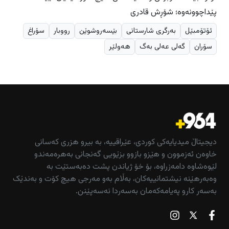
پێداچوونەوە؛ شۆڕش قادری
ئۆتۆمبێل
بەرگری شارستانی
بێسەروشوێن
رووبار
سۆراغ
سۆران
گەلی عەلی بەگ
هەولێر
دیجیتاڵ میدیایەکی کوردی، عێراقییە، بە بیرو هزری کەسانی
خاوەن ئەزموون و هێزو بازوو بزێویی گەنجانی بەهرەمەندو
لێوەشاوە دامەزراوە، بۆ خۆ ژیاندن پشت دەبەستێت بە
وەبەرهێنە نیشتمانییەکان، بەڵام بەو مەرجی هیچ کۆت و بەندێک
بەسەر کارو پەیامەکەمان بەسەردا نەسەپێنن.