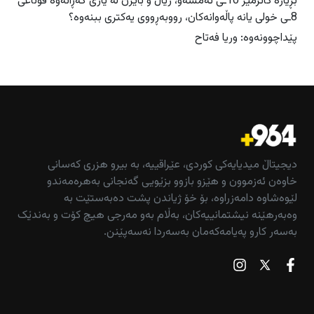
بڕیارە کاتژمێر 10ـى ئەمشەو، ریاڵ و بایرن لە یارى گەڕانەوە قۆناغى
8ـى خولى یانە پاڵەوانەکان، رووبەڕووى یەکترى ببنەوە؟
پێداچوونەوە: وریا فەتاح
دیجیتاڵ میدیایەکی کوردی، عێراقییە، بە بیرو هزری کەسانی
خاوەن ئەزموون و هێزو بازوو بزێویی گەنجانی بەهرەمەندو
لێوەشاوە دامەزراوە، بۆ خۆ ژیاندن پشت دەبەستێت بە
وەبەرهێنە نیشتمانییەکان، بەڵام بەو مەرجی هیچ کۆت و بەندێک
بەسەر کارو پەیامەکەمان بەسەردا نەسەپێنن.