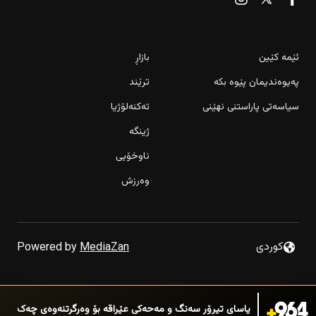
ئێمە کێین
بازاڕ
پەیوەندیمان پێوە بکە
ترێند
سیاسەتی پاراستنی نهێنی
تەکنەلۆژیا
ژینگە
ناوخۆیی
وەرزش
كوردى
Powered by
MediaZan
یاسای تیرۆر سەنگ و مەحەکی عێراقە بۆ وەرگرتنەوەی چەک