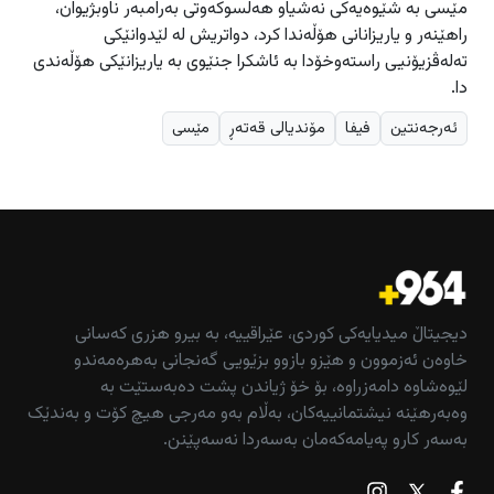
مێسی به‌ شێوه‌یه‌كی نه‌شیاو هه‌ڵسوكه‌وتی به‌رامبه‌ر ناوبژیوان،
راهێنه‌ر و یاریزانانی هۆڵه‌ندا كرد، دواتریش له‌ لێدوانێكی
ته‌له‌ڤزیۆنیی راسته‌وخۆدا به‌ ئاشكرا جنێوی به‌ یاریزانێكی هۆڵه‌ندی
دا.
ئه‌رجه‌نتین
فیفا
مۆندیالی قه‌ته‌ڕ
مێسی
دیجیتاڵ میدیایەکی کوردی، عێراقییە، بە بیرو هزری کەسانی
خاوەن ئەزموون و هێزو بازوو بزێویی گەنجانی بەهرەمەندو
لێوەشاوە دامەزراوە، بۆ خۆ ژیاندن پشت دەبەستێت بە
وەبەرهێنە نیشتمانییەکان، بەڵام بەو مەرجی هیچ کۆت و بەندێک
بەسەر کارو پەیامەکەمان بەسەردا نەسەپێنن.