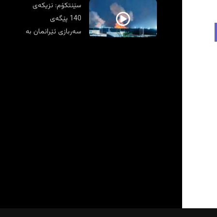
سێنتکۆم: نزیکەی
140 پێگەی
سەربازی ئێرانمان بە
ئامانج گرت