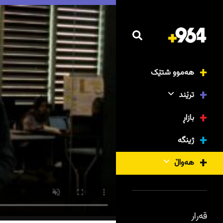
هەموو شتێک
ترێند
بازاڕ
ژینگە
هەواڵ
قەرار