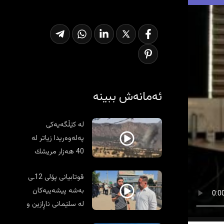
ئەمانەش ببینە
لە كێڵگەیەكی
پەلەوەریدا زیاتر لە
40 هەزار مریشك
سووتان
قوتابیانی پۆلی 12ـی
بەشە پیشەییەکان
لە سلێمانی ناڕازین و
گردبوونەوە