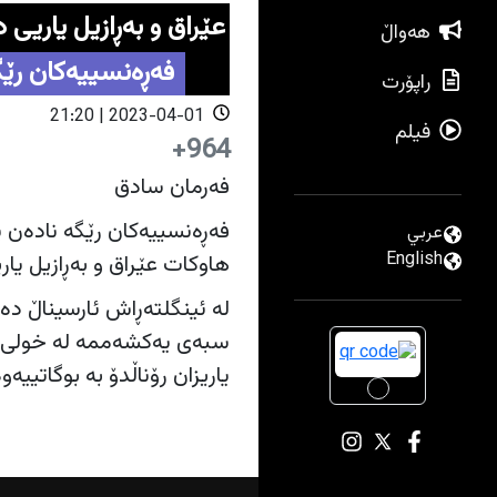
عێراق و به‌ڕازیل یاریی د
هەواڵ
فەڕەنسییەکان رێگە
راپۆرت
2023-04-01 | 21:20
فیلم
964+
فەرمان سادق
فه‌ڕه‌نسییەکان رێگه‌ نادەن ی
عربي
English
هاوکات عێراق و به‌ڕازیل یاری
لە ئینگلتەڕاش ئارسیناڵ ده‌س
سبه‌ی یەکشەممە لە خولی پل
یاریزان رۆناڵدۆ به‌ بوگاتییه‌