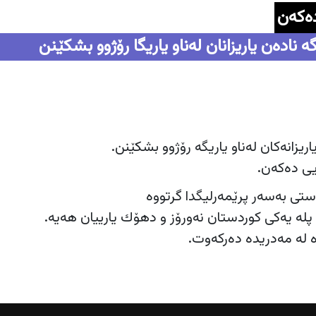
ه‌كه‌ن
 نادەن یاریزانان لەناو یاریگا رۆژوو بشکێنن
اریزانەکان له‌ناو یاریگه‌ رۆژوو بشكێنن.
ی ده‌كه‌ن.
تی به‌سه‌ر پرێمه‌رلیگدا گرتووه‌
ە یەکی کوردستان نه‌ورۆز و دهۆك یارییان هه‌یه‌.
وه‌ له‌ مه‌دریده دەرکەوت.