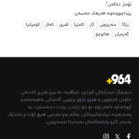
تۆمار دەکەن”.
پێداچوونەوە؛ فەرهاد حەسەن
رێگا
سەرپێچی
کار
کامێرا
کفری
کەلار
کۆمپانیا
گەرمیان
هاتوچۆ
دیجیتاڵ میدیایەکی کوردی، عێراقییە، بە بیرو هزری کەسانی
خاوەن ئەزموون و هێزو بازوو بزێویی گەنجانی بەهرەمەندو
لێوەشاوە دامەزراوە، بۆ خۆ ژیاندن پشت دەبەستێت بە
وەبەرهێنە نیشتمانییەکان، بەڵام بەو مەرجی هیچ کۆت و بەندێک
بەسەر کارو پەیامەکەمان بەسەردا نەسەپێنن.