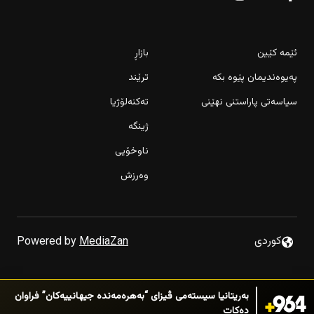
ئێمە کێین
بازاڕ
پەیوەندیمان پێوە بکە
ترێند
سیاسەتی پاراستنی نهێنی
تەکنەلۆژیا
ژینگە
ناوخۆیی
وەرزش
كوردى
Powered by
MediaZan
بەریتانیا سیستەمی ڤیزای “بەهرەمەندە جیهانییەکان” فراوان
دەکات