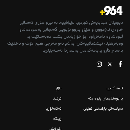
دیجیتاڵ میدیایەکی کوردی، عێراقییە، بە بیرو هزری کەسانی
خاوەن ئەزموون و هێزو بازوو بزێویی گەنجانی بەهرەمەندو
لێوەشاوە دامەزراوە، بۆ خۆ ژیاندن پشت دەبەستێت بە
وەبەرهێنە نیشتمانییەکان، بەڵام بەو مەرجی هیچ کۆت و بەندێک
بەسەر کارو پەیامەکەمان بەسەردا نەسەپێنن.
ئێمە کێین
بازاڕ
پەیوەندیمان پێوە بکە
ترێند
سیاسەتی پاراستنی نهێنی
تەکنەلۆژیا
ژینگە
ناوخۆیی