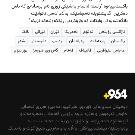
پاکستانییەوە “راستە لەسەر بەشێکی زۆری ئەو پرسانەی کە باس
دەکرێن، گەیشتوینە ئەنجامێک، بەڵام کەس ناتوانێت
بانگەشەیەکی وابکات کە واژۆکردنی رێککەوتنەکە نزیکە”.
ئاژانسی رۆیتەرز
ئەتۆم
ئەمریکا
ئێران
ئێرانی
بانک
پاکستان
پایتەخت
پەرلەمان
ترەمپ
دانوستان
شەڕ
عەباس عێراقچی
قالیباف
قەتەر
گەرووی هورمز
یۆرانیۆم
دیجیتاڵ میدیایەکی کوردی، عێراقییە، بە بیرو هزری کەسانی
خاوەن ئەزموون و هێزو بازوو بزێویی گەنجانی بەهرەمەندو
لێوەشاوە دامەزراوە، بۆ خۆ ژیاندن پشت دەبەستێت بە
وەبەرهێنە نیشتمانییەکان، بەڵام بەو مەرجی هیچ کۆت و بەندێک