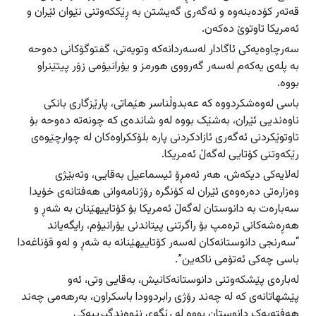
قەتەر کۆده‌بنەوە و ئەگەری گەیشتن بە ڕێککەوتنی نێوان ئێران و
ئەمریکا تاوتوێ ده‌کەن.
سەرچاوەیەکی ئاگادار له‌سه‌ردانه‌كه‌ وتویەتی، گفتوگۆکانی ده‌وحە
بە پلەی یەکەم لەسەر گەرووی هورمز و یۆرانیۆمی زۆر پیتێنراو
بووە.
باسی لەوەشکردووە کە عەبدوڵناسر هێماتی، پارێزگاری بانکی
ناوەندیی ئێران، بەشێک بووە لەو شاندەی كه‌ چونه‌ته‌ ده‌وحە بۆ
تاوتوێکردنی ئەگەری ئازادکردنی پارە بلۆككراوه‌كان لە چوارچێوەی
رێکەوتنی کۆتایی لەگەڵ ئەمریکا.
لەلایەکی دیکەش، هەر ئەمڕۆ ئیسماعیل به‌قایی، وته‌بێژی
وه‌زاره‌تی ده‌ره‌وه‌ی ئێران لە کۆنگرە رۆژنامەوانی هەفتانەی خۆیدا
سەبارەت بە دانوستان لەگەڵ ئەمریکا بۆ کۆتاییهێنان بە شەڕ و
هەڕەشەکانی ترەمپ بۆ راگرتنی پیتاندنی یۆرانیۆم، رایگه‌یاند
“سه‌رنجی دانوستانەکان لەسەر کۆتاییهێنانه‌ بە شەڕ و لەو قۆناغەدا
باسی چەکی ئەتۆمی ناکەین”.
له‌باره‌ی پێشكه‌وتنی دانوستانه‌كانیش، به‌قایی وتی، ئەو
پێشهاتانەی کە لە چەند رۆژی رابردوودا باسکراون، بەرهەمی چەند
هەفتەیەک دانوستان بووە لە رێگەی نێوەندگیرییەکی