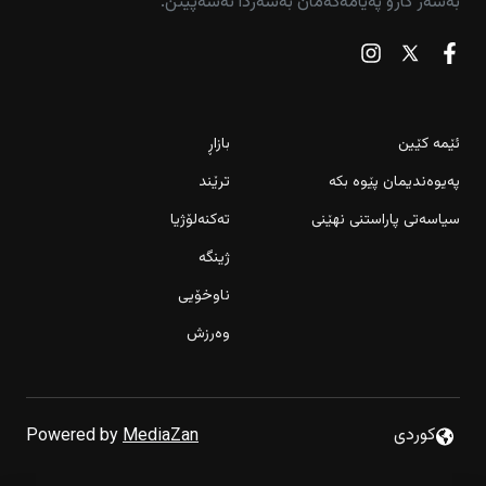
بەسەر کارو پەیامەکەمان بەسەردا نەسەپێنن.
ئێمە کێین
بازاڕ
پەیوەندیمان پێوە بکە
ترێند
سیاسەتی پاراستنی نهێنی
تەکنەلۆژیا
ژینگە
ناوخۆیی
وەرزش
كوردى
Powered by
MediaZan