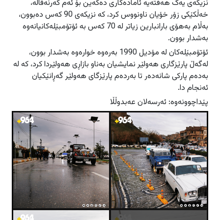
نزیکەی یەک هەفتەیە ئامادەکاری دەکەین بۆ ئەم کەرنەڤاڵە،
خەڵكێکی زۆر خۆیان ناونووس کرد، کە نزیکەی 90 کەس دەبوون،
بەڵام بەهۆی بارانبارین زیاتر له‌ 70 کەس بە ئۆتۆمبێلەکانیانه‌وه‌
بەشدار بوون.
ئۆتۆمبێلەکان لە مۆدیل 1990 بەرەوە خوارەوە بەشدار بوون،
لەگەڵ پارێزگاری هه‌ولێر نمایشیان بەناو بازاڕی هەولێردا کرد، کە لە
بەدەم پارکی شانەدەر تا بەردەم پارێزگای هەولێر گه‌ڕانێكیان
ئه‌نجام دا.
پێداچوونه‌وه‌: ئه‌رسه‌لان عه‌بدوڵڵا