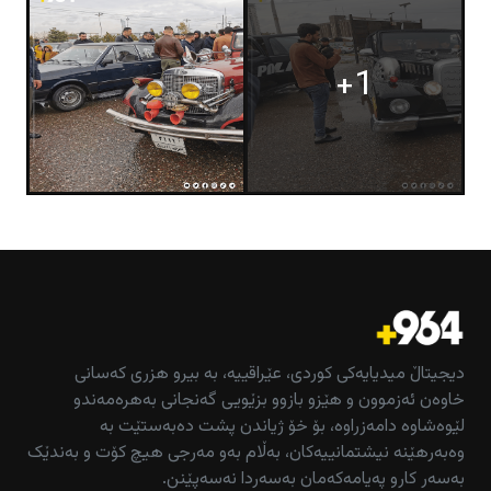
+1
دیجیتاڵ میدیایەکی کوردی، عێراقییە، بە بیرو هزری کەسانی
خاوەن ئەزموون و هێزو بازوو بزێویی گەنجانی بەهرەمەندو
لێوەشاوە دامەزراوە، بۆ خۆ ژیاندن پشت دەبەستێت بە
وەبەرهێنە نیشتمانییەکان، بەڵام بەو مەرجی هیچ کۆت و بەندێک
بەسەر کارو پەیامەکەمان بەسەردا نەسەپێنن.