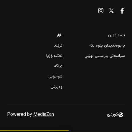
ئێمە کێین
بازاڕ
پەیوەندیمان پێوە بکە
ترێند
سیاسەتی پاراستنی نهێنی
تەکنەلۆژیا
ژینگە
ناوخۆیی
وەرزش
کەم بوونی گرژیەکان نرخی نەوت
كوردى
Powered by
MediaZan
مێردمنداڵێک بە جلی ژنانە