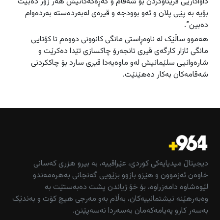
داواکاریی قریتاوکردن بۆ شەقام و گەڕەکەکانیش هەر زۆر دەبێت
بۆیە بە پێی پلان و ئەو بوودجە و قیرەی لەبەردەستە بەردەوام
دەبین”.
هەموو ساڵێک لە ناوەڕاستی مانگی کانوونی دووەم تا کۆتایی
مانگی ئازار کارگەی قیری تانجەرۆ چاکسازی تێدا دەکرێت و
شارەوانیی سلێمانیش لەو ماوەیەدا قیری سارد بۆ چاککردنی
شەقامەکان بەکار دەهێنێت.
دیجیتاڵ میدیایەکی کوردی، عێراقییە، بە بیرو هزری کەسانی
خاوەن ئەزموون و هێزو بازوو بزێویی گەنجانی بەهرەمەندو
لێوەشاوە دامەزراوە، بۆ خۆ ژیاندن پشت دەبەستێت بە
وەبەرهێنە نیشتمانییەکان، بەڵام بەو مەرجی هیچ کۆت و بەندێک
بەسەر کارو پەیامەکەمان بەسەردا نەسەپێنن.