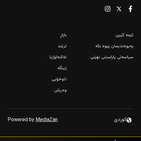
ئێمە کێین
بازاڕ
پەیوەندیمان پێوە بکە
ترێند
سیاسەتی پاراستنی نهێنی
تەکنەلۆژیا
ژینگە
ناوخۆیی
وەرزش
كوردى
Powered by
MediaZan