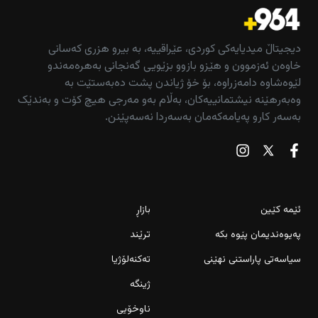
دیجیتاڵ میدیایەکی کوردی، عێراقییە، بە بیرو هزری کەسانی
خاوەن ئەزموون و هێزو بازوو بزێویی گەنجانی بەهرەمەندو
لێوەشاوە دامەزراوە، بۆ خۆ ژیاندن پشت دەبەستێت بە
وەبەرهێنە نیشتمانییەکان، بەڵام بەو مەرجی هیچ کۆت و بەندێک
بەسەر کارو پەیامەکەمان بەسەردا نەسەپێنن.
ئێمە کێین
بازاڕ
پەیوەندیمان پێوە بکە
ترێند
سیاسەتی پاراستنی نهێنی
تەکنەلۆژیا
ژینگە
ناوخۆیی