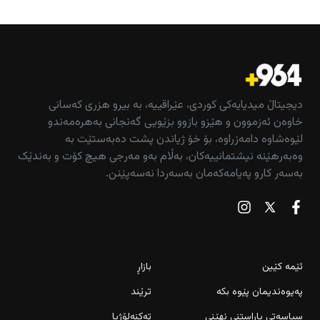
دیجیتاڵ میدیایەکی کوردی، عێراقییە، بە بیرو هزری کەسانی
خاوەن ئەزموون و هێزو بازوو بزێویی گەنجانی بەهرەمەندو
لێوەشاوە دامەزراوە، بۆ خۆ ژیاندن پشت دەبەستێت بە
وەبەرهێنە نیشتمانییەکان، بەڵام بەو مەرجی هیچ کۆت و بەندێک
بەسەر کارو پەیامەکەمان بەسەردا نەسەپێنن.
ئێمە کێین
بازاڕ
پەیوەندیمان پێوە بکە
ترێند
سیاسەتی پاراستنی نهێنی
تەکنەلۆژیا