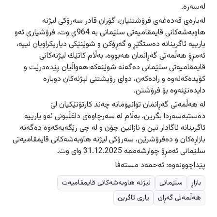
لەسەرە.
لەبارەی قەدەغەی فرۆشتنیان، گۆران قادر سەرۆكی لیژنە
هاوبەشەکانی قایمقامیەتی سلێمانی بە 964ی وت، فرۆشیاری ئەو
یارییە ئاگرینانە دەستگێڕ و گەڕۆكن و شوێنێكی دیاریكراویان نییە،
ئەمڕۆ هەڵمەتی گەڕانمان هەبووە، بەڵام كاتێك لیژنەكانی
قایمقامیەتی سلێمانی دەگەنە شوێنەكە هەواڵیان پێدەدرێت و
كۆیدەكەنەوە و رادەكەن، دوای رۆیشتنی لیژنەكان دوبارە
دایدەنێنەوە بۆ فرۆشتن.
لە هەڵمەتی گەڕانمان توانیومانە چەند كارتۆنێكیان لێ
دەستبەسەردا بگرین، بەڵام لە سەرچاوەی داغڵبونی ئەو یارییە
ئاگرینانە ئاگادار نین و نازانین چۆن و لە چی رێگەیەكەوە دەگەنە
بازاڕەكان و دەفرۆشرێن، سەرۆكی لیژنە هاوبەشەکانی قایمقامیەتی
سلێمانی ئەمڕۆ چوارشەممە 31.12.2025 وای وت.
پێداچوونەوە: ئەحمەد مستەفا
بازاڕ
سلێمانی
لیژنە هاوبەشەکانی قایمقامیەت
هەڵمەتی گەڕان
یاری ئاگرین