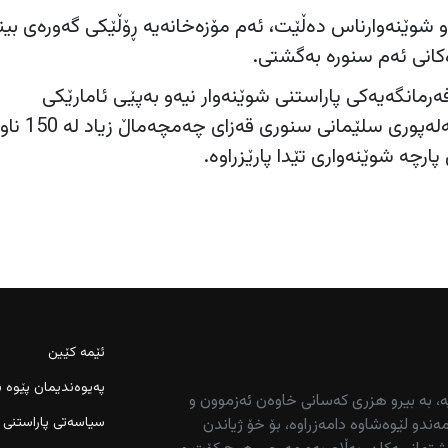
 شوێنەوارناس دەڵێت، ئەم مۆزەخانەیە ڕۆڵێکی گەورەی بین
ەکانی ئەم سنورە بەگشتی.
مانگەیەکی پاراستنی شوێنەوار نیەو بەپێی ئامارێکی
بەڕێوبەرایەتی شوێنەوار و کەلەپور
رچە شوێنەواری تێدا پارێزراوە.
ئێمە کێین
پەیوەندیمان پێوە ب
ە، بە بیرو هزری کەسانی خاوەن ئەزموون و
سیاسەتی پاراستنی 
ەندو لێوەشاوە دامەزراوە، بۆ خۆ ژیاندن