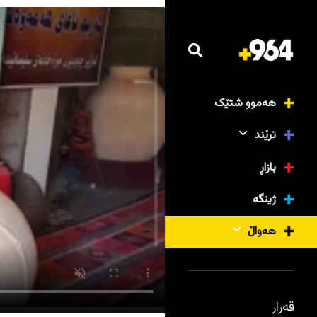
هەموو شتێک
ترێند
بازاڕ
ژینگە
هەواڵ
قەرار