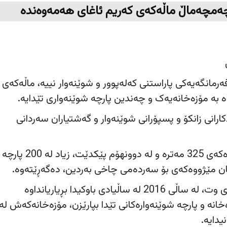
چەمچەماڵ ماڵەکەی کەریم ئاغای هەمەوەندە
مانگەیەکی پاراستنی کەلەپوور و شوێنەوار نییە، ماڵەکەی
 بە مۆزەخانەیەک و چەندین پارچە شوێنەواری تێدایە.
کارانی زانکۆ و پسپۆرانی شوێنەوار و گەشتیاران سەردانی
ماڵەکەی کەریم ئاغا، رووبەرەکەی 325 مەترە و لە دوونهۆم پێکدێت، زیاد لە 200 پارچە
ان مێژووەکەی بۆ سەردەمی چاخی بەردین، دەگەڕێتەوە.
هەڵەت کەریم ئاغا، بە 964ی وت، لە ساڵی 2016 لە ساڵیادی باوکیدا بڕیاریانداوە
نە و پارچە شوێنەوارەکانی تێدا بپارێزن، مۆزەخانەکەش لە 
دایە.