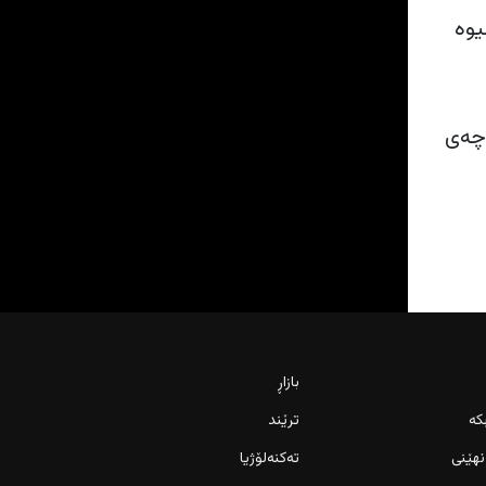
یوە
ی سلێمانی سنوری قەزای چەمچەماڵ زیاد لە 150 ناوچەی
بازاڕ
کە
ترێند
نهێنی
تەکنەلۆژیا