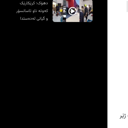
دهۆک؛ کرێکارێک
کەوتە ناو ئاسانسۆر
و گیانی لەدەستدا
ژێر