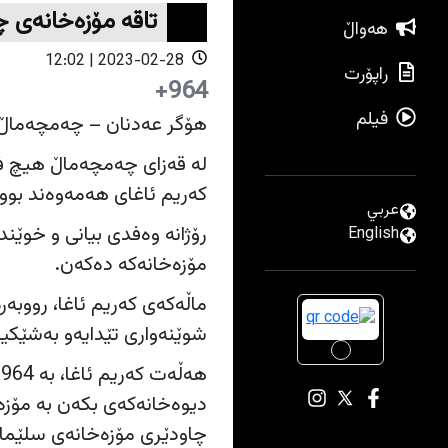
تاقە مۆزەخانەی 
هەواڵ
2023-02-28 | 12:02
راپۆرت
964+
فیلم
هۆگر عەدنان – چەمچەماڵ
لە قەزای چەمچەماڵ هیچ فەر
کەریم ئاغای هەمەوەند بووە
عربي
رۆژانە وەفدی بیانی و خوێند
English
مۆزەخانەکە دەکەن.
شوێنەواری تێدایەو بەشێکی
دیوەخانەکەی بکەن بە مۆزەخا
چاودێری مۆزەخانەی سلێمانی