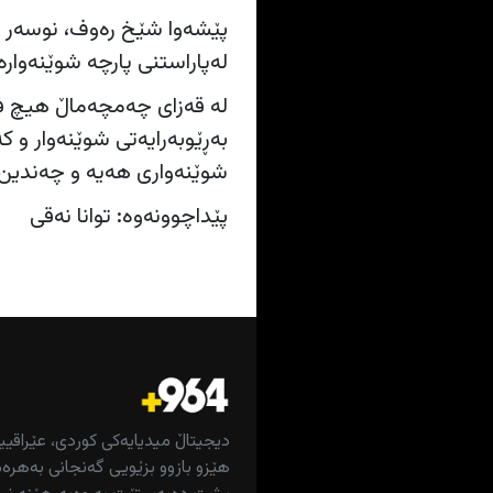
پێشەوا شێخ رەوف، نوسەر و
لەپاراستنی پارچە شوێنەوار
لە قەزای چەمچەماڵ هیچ فەر
شوێنەواری هەیە و چەندین پا
پێداچوونەوە: توانا نەقی
دیجیتاڵ میدیایەکی کوردی، عێراقیی
هێزو بازوو بزێویی گەنجانی بەهرەم