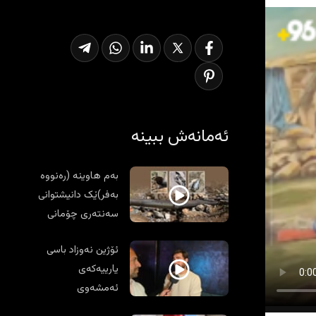
ئەمانەش ببینە
بەم هاوینە (رەنووە
بەفر)ێک دانیشتوانی
سەنتەری چۆمانی
بێئاو کرد
ئۆژین نەوزاد باسی
یارییەکەی
ئەمشەوی
ئەرجەنتین دەکات