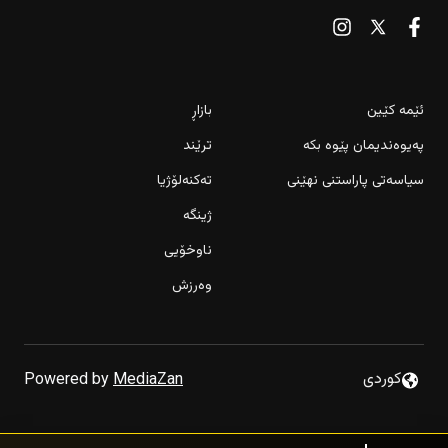
ئێمە کێین
بازاڕ
پەیوەندیمان پێوە بکە
ترێند
سیاسەتی پاراستنی نهێنی
تەکنەلۆژیا
ژینگە
ناوخۆیی
وەرزش
یاسای تیرۆر سەنگ و مەحەکی عێراقە بۆ وەرگرتنەوەی چەک
كوردى
Powered by
MediaZan
“گرووپە چەکدارەکان نیازی هێرشکردنە سەر وڵاتانی دراوسێیان
هەیە”