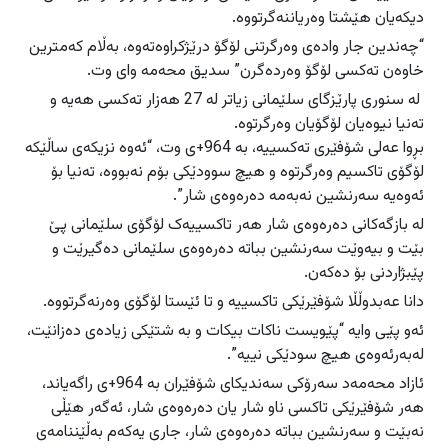
دیكەیان هێشتا وەریاننەگرتووە.
“چەندین جار وادەی وەرگرتنی لۆگۆ درێژكراوەتەوە، بەڵام كەمترین
خاوەن تەكسی لۆگۆ وەردەگرن” سدیق محەمە وای وت.
لە سنوری پارێزگای سلێمانی زیاتر لە 27 هەزار تەكسی هەیە و
تەنیا نیوەیان لۆگۆیان وەرگرتوە.
بڕوا عەلی شۆفێری تەکسییە، بە 964+ی وت، “ئەوە نزیکەی ساڵێکە
لۆگۆی تاکسیم وەرگرتوە و ھیچ سوودێکی بۆم نەبووە، تەنیا بۆ
ئەوەیە سەرنشین نەبەمە دەرەوەی شار”.
لە بازگەکانی دەرەوەی شار ھەر تاکسییەک لۆگۆی سلێمانی پێ
بێت و بیەوێت سەرنشین بباته‌ دەرەوەی سلێمانی دەگیرێت و
پێبژاردنی بۆ دەکەن.
دانا عەبدوڵڵا شۆفێرێکی تاکسییە و تا ئێستا لۆگۆی وەرنەگرتووە.
ئه‌و پێی وایه‌ “پێویست ناکات بیکات و بە شتێکی زیادەی دەزانێت،
لەبەرئەوەی ھیچ سودێکی نییە”.
ئازاد محەمەد سەرۆكی سەندیکای شۆفێران بە 964+ی راگەیاند،
ھەر شۆفێرێکی تاکسی ناو شار یان دەرەوەی شار، ئه‌گەر هێڵی
نەبێت و سەرنشین بباتە دەرەوەی شار، جاری یەکەم بەڵێننامەی