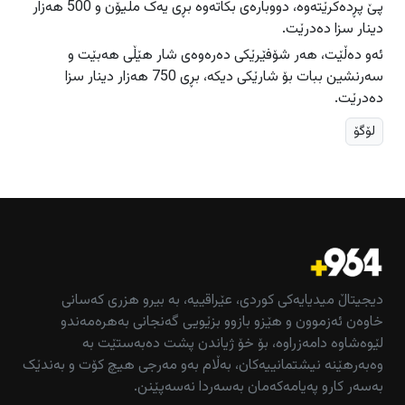
پێ پڕدەکرێتەوە، دووبارەی بکاتەوە بڕی یەک ملیۆن و 500 ھەزار
دینار سزا دەدرێت.
ئەو دەڵێت، ھەر شۆفێرێکی دەرەوەی شار هێڵی ھەبێت و
سەرنشین ببات بۆ شارێكی دیكە، بڕی 750 ھەزار دینار سزا
دەدرێت.
لۆگۆ
دیجیتاڵ میدیایەکی کوردی، عێراقییە، بە بیرو هزری کەسانی
خاوەن ئەزموون و هێزو بازوو بزێویی گەنجانی بەهرەمەندو
لێوەشاوە دامەزراوە، بۆ خۆ ژیاندن پشت دەبەستێت بە
وەبەرهێنە نیشتمانییەکان، بەڵام بەو مەرجی هیچ کۆت و بەندێک
بەسەر کارو پەیامەکەمان بەسەردا نەسەپێنن.