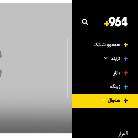
هەموو شتێک
ترێند
بازاڕ
ژینگە
هەواڵ
قەرار