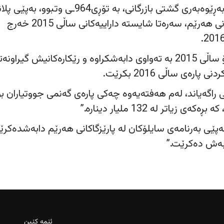
پێشتر، نەوزاد شێخ كامیل، بەڕێوەبەری گشتی بازرگانی، به‌ تۆڕى964ـى وتبوو، به‌پ
به‌ڕێوه‌به‌رایه‌تى گشتى بازرگانى هه‌رێم، سه‌ره‌تا شایسته‌ داراییه‌كانى ساڵى 2015 خه‌رج
له‌ئێستادا پاره‌ى جوتیاران بۆ ساڵى 2015 به‌ ته‌واوى دابه‌شكراوه ‌و رێكاره‌كانیش گیراونه
اره‌ى ساڵی 2016 بكرێت.
‌وزاد شێخ كامیل به‌ 964ـى راگه‌یاند، لەم هەفتەیەوە چەكی پارەی گەنمی جووتیاران ب
‌ به‌پێی بەرنامەی سایلۆكان له‌ پارێزگاكانى هه‌رێم دابه‌شده‌كر
ابه‌ش ده‌كرێت.”
ئێمە کێین