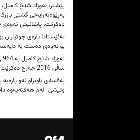
ده‌كرێت، پاشانیش ئەوەی 2016.
بۆ ئه‌وه‌ى ده‌ست به‌ دابه‌شكردنى پ
نه
ساڵی 2016 خەرج دەكرێت، كە بڕەكەی زیاتر لە 132 ملیار دینارە.”
به‌قسه‌ى ناوبراو ئه‌و پاره‌یه
وتیشی “له‌م هه‌فته‌یه‌وه‌ د