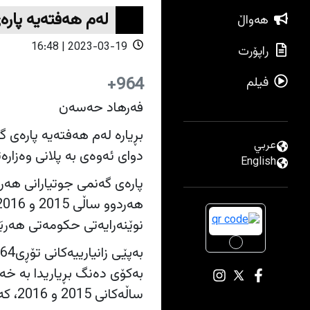
له‌م هه‌فته‌یه‌‌ پاره‌ى گه‌نمى 2016 ـى 
هەواڵ
2023-03-19 | 16:48
راپۆرت
964+
فیلم
فه‌رهاد حه‌سه‌ن
عربي
دواى ئه‌وه‌ى به‌ پلانى وه‌زاره‌تى با
English
پاره‌ى گه‌نمى جوتیارانى هه‌ر
نوێنه‌رایه‌تى حكومه‌تى هه‌ربَم
بەکۆی دەنگ بڕیاریدا بە خە
ساڵەکانی 2015 و 2016، كە بڕەکەی 272 ملیار و 26 ملیۆن دینار بوو.