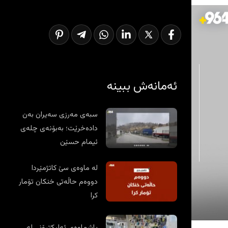
ئەمانەش ببینە
سبەی مەرزی سەیران بەن
دادەخرێت؛ بەبۆنەی چلەی
ئیمام حسێن
لە ماوەی سێ کاتژمێردا
دووەم حاڵەتی خنکان تۆمار
کرا
پاشماوەی ئەلیکترۆنی لە