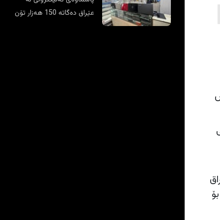
عێراق دەگاتە 150 هەزار تۆن
ه‌ویش
ى
ی عێراق
بۆ