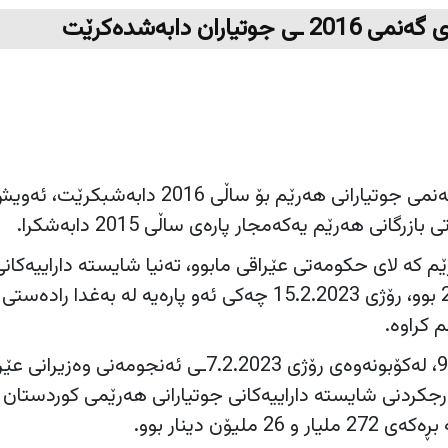
جوتیاران دابه‌شدەكرێت
بڕیاره‌ له‌م هه‌فته‌یه‌ پاره‌ى گه‌نمى جوتیارانى هه‌رێم بۆ ساڵى 2016 دابه‌شبكرێت، ئ
زرگانى هه‌رێم یه‌كه‌مجار پاره‌ى ساڵى 2015 دابه‌شكرا.
ێم كه‌ لاى حكومه‌تى عێراقی مابوو، ته‌نیا شایسته ‌داراییه‌كان
هه‌ردوو ساڵى 2015 و 2016 بوو، رۆژى 15.2.2023 چه‌كى ئه‌و پاره‌یه‌ له‌ به‌غدا راده‌ستى
 كراوه‌.
به‌پێی زانیارییه‌كانى تۆڕى964، لەکۆبونەوەی رۆژى 7.2.2023ـى ئەنجومەنی وەزیران
رجکردنی شایستە داراییەکانی جوتیارانی هەرێمی کوردستان 