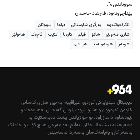
سووتاندووە”.
پێداچوونەوە؛ فەرهاد حەسەن
ئاگرکەوتنەوە
بەرگری شارستانی
دراما
سووتان
شاری هەولێر
شانۆ
فیلم
کارەبا
کتێب
گەڕەک
هەولێر
هونەر
هونەرمەند
هونەری
دیجیتاڵ میدیایەکی کوردی، عێراقییە، بە بیرو هزری کەسانی
خاوەن ئەزموون و هێزو بازوو بزێویی گەنجانی بەهرەمەندو
لێوەشاوە دامەزراوە، بۆ خۆ ژیاندن پشت دەبەستێت بە
وەبەرهێنە نیشتمانییەکان، بەڵام بەو مەرجی هیچ کۆت و بەندێک
بەسەر کارو پەیامەکەمان بەسەردا نەسەپێنن.