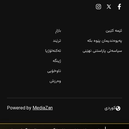
ئێمە کێین
بازاڕ
پەیوەندیمان پێوە بکە
ترێند
سیاسەتی پاراستنی نهێنی
تەکنەلۆژیا
ژینگە
ناوخۆیی
وەرزش
بەریتانیا سیستەمی ڤیزای “بەهرەمەندە جیهانییەکان” فراوان
دەکات
بارانەکەى ئەمساڵ 50%ـى وشکبوونى بیرەکانى کەمکردووە
كوردى
Powered by
MediaZan
دراوسێى باش خۆى دەخاتە ئاگرەوە؛ چیرۆکى ئاگرەکەى ناحیەى
کەڵەکچى