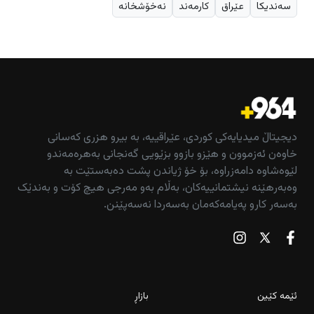
سەندیکا
عێراق
کارمەند
نەخۆشخانە
دیجیتاڵ میدیایەکی کوردی، عێراقییە، بە بیرو هزری کەسانی
خاوەن ئەزموون و هێزو بازوو بزێویی گەنجانی بەهرەمەندو
لێوەشاوە دامەزراوە، بۆ خۆ ژیاندن پشت دەبەستێت بە
وەبەرهێنە نیشتمانییەکان، بەڵام بەو مەرجی هیچ کۆت و بەندێک
بەسەر کارو پەیامەکەمان بەسەردا نەسەپێنن.
ئێمە کێین
بازاڕ