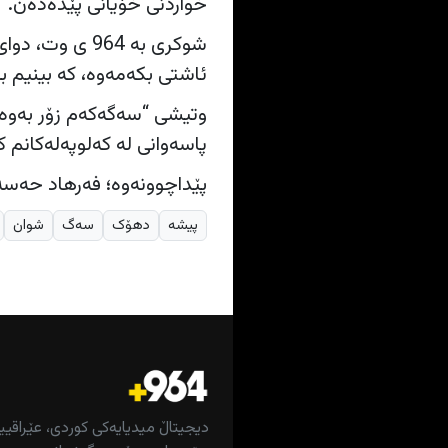
خواردنی خۆیانی پێدەدەن.
شوکری بە 964 
ئاشتی بکەمەوە، کە بینیم ب
وتیشی “سەگەکەم زۆر بەوەفا
پاسەوانی لە کەلوپەلەکانم 
پێداچوونەوە؛ فەرهاد حەس
پیشە
دهۆک
سەگ
شوان
دیجیتاڵ میدیایەکی کوردی، عێراقیی