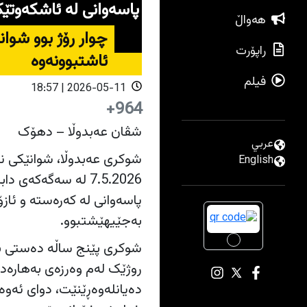
پاسەوانی لە ئاشکەوتێ
هەواڵ
چوار رۆژ بوو شوان
راپۆرت
ئاشتبوونەوە
فیلم
2026-05-11 | 18:57
964+
شڤان عەبدوڵا – دهۆک
عربي
شوکری عەبدوڵا، شوانێکی ن
English
7.5.2026 لە سەگەک
پاسەوانی لە کەرەستە و ئاز
بەجێیهێشتبوو.
روژێک لەم وەرزەی بەهارەد
دەیانلەوەڕێنێت، دوای ئەوە