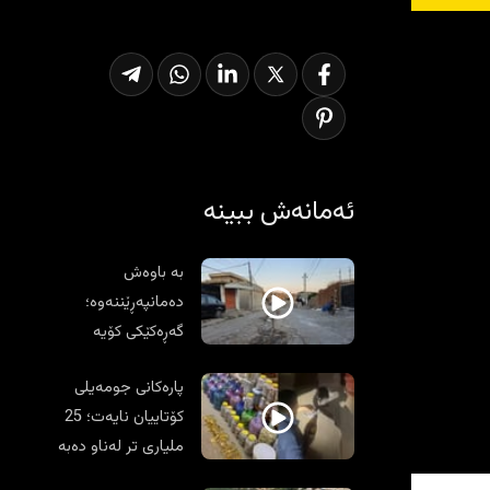
ئەمانەش ببینە
بە باوەش
دەمانپەڕێننەوە؛
گەڕەکێکی کۆیە
هاوار و ناڵەیەتی
پارەکانى جومەیلى
کۆتاییان نایەت؛ 25
ملیارى تر لەناو دەبە
و سەتڵدا دۆزرایەوە