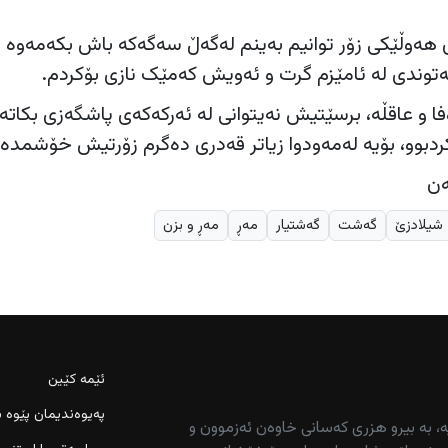
ی وت، دوای هەوڵێکی زۆر توانیم بەینم لەگەڵ سەگەکە باش بکەمەوە 
ەتوندی لە ئامێزم گرت و ئەویش کەمێک نازی بۆکردم.
 و عاقڵە، برسێتیش نەیتوانی لە ئەرکەکەی پاشگەزی بکاتە
کردبوو، بۆیە لەمەودوا زیاتر قەدری دەگرم زۆرتیش خۆشمدە
ەن
شیلادزێ
گەشت
گەشتیار
مەڕ
مەڕ و بزن
ئێمە کێین
پەیوەندیمان پێوە ب
ە، بە بیرو هزری کەسانی خاوەن ئەزموون و