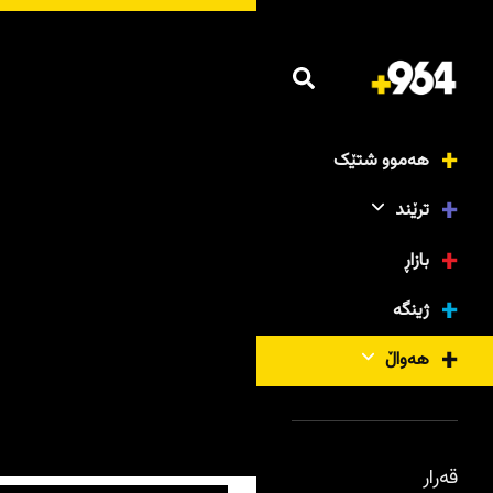
هەموو شتێک
ترێند
بازاڕ
ژینگە
هەواڵ
قەرار