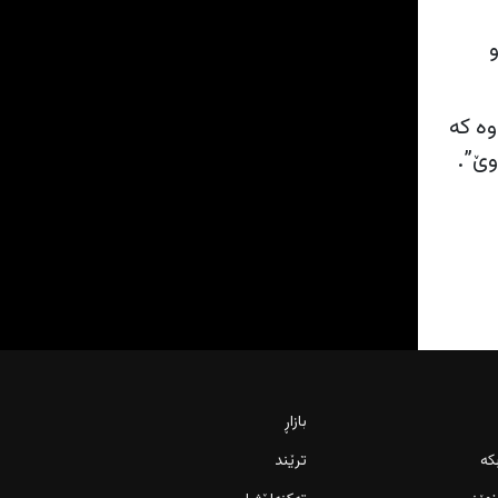
و
وە کە
وێ”.
بازاڕ
کە
ترێند