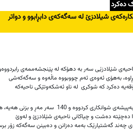
ک دەکرد
کارەکەی شیلادزێ لە سەگەکەی دابڕابوو و دواتر
احیەی شێلادزێی سەر بە دهۆکە لە پێنجشەممەی رابردووەو
ەی دابڕاوە، بەهۆی ئەوەی ئەم چووبووە ماڵەوە و سەگەکەشی
ۆقەیە دەکرد کە شوکری لە ناو ئەشکەوتێکی ناحیەکە
شوکری پێنج ساڵە دەستی بەپیشەی شوانکاری کردووە و 140 سەر مەڕ و بز
ا دەچێتە دەشت و چیاکانی ناحیەی شێلادزێ و لەوێ
ی چەند گەشتیارێک بەمە دەزانن و دەبینن سەگەکە زۆر برس