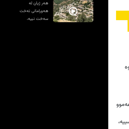
هەر ژیان لە
هەورامانی تەخت
سەخت نییە،
یاریکردنیش
زەحمەتە
ە
نی هەیە، هەموو
ییە،