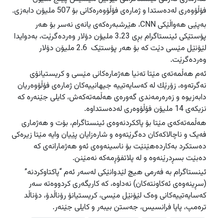
فۆڵۆوەری لەدەستدا و ژمارەی فۆڵۆوەرەکانی بۆ 507 ملیۆن دابەزی.
بەپێی هەواڵێکی CNN، هێرشبەرەکەی یانەی نەسر بۆ هەر
پۆستێکی ئینستاگرام بڕی 3.23 ملیۆن دۆلار وەردەگرێت، بەدوایدا
لێۆنێل مێسی دێت کە بۆ هەر پۆستێک 2.6 ملیۆن دۆلار
وەردەگرێت.
ئەم هەڵمەتەی مێتا تەنیا هەژمارەکانی مێسی و کریستیانۆی
نەگرتەوە، زۆرێك لە کەسایەتییە جیهانییەکان ژمارەی فۆڵۆوەریان
دابەزیوە و زەرەرمەندی گەورەی هەڵمەتەکەش، کایلی جێنەرە کە
نزیکەی 14 ملیۆن فۆڵۆوەری لەدەستداوە.
هەڵمەتەکەی مێتا بۆ پاککردنەوەی ئینستاگرام، بۆت و هەژماری
فەیک و ناچالاکەکان دەگرێتەوە و شارەزایان پێیان وایە مێتا زیرەکی
دەستکرد بەکاردەهێنێت بۆ ناسینەوەی ئەو هەژمارانەی کە
دەبێت بسڕدرێنەوە و لە پلاتفۆڕمەکە نەمێنن.
ئینستاگرام بە فەرمی هیچ لێدوانێکی لەسەر ئەم “پاکتاوکردنە”
(سڕینەوەی ئەکاونتەکان) نەداوە، کە کاریگەری کردووەتە سەر
کەسایەتییەکانی وەک لێۆنێل مێسی، کریستیانۆ رۆناڵدۆ، دۆناڵد
ترەمپ، پاپا فرانسیس، جەستن بیبەر و کایلی جێنەر.