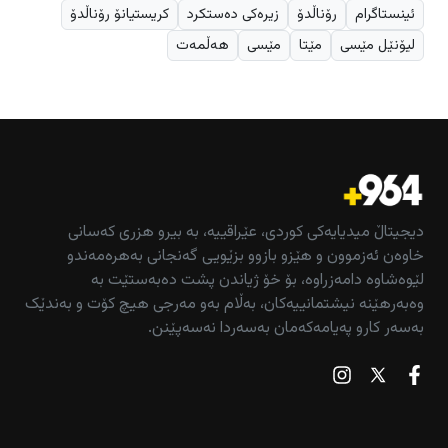
ئینستاگرام
رۆناڵدۆ
زیرەکی دەستکرد
کریستیانۆ رۆناڵدۆ
لیۆنێل مێسی
مێتا
مێسی
هەڵمەت
دیجیتاڵ میدیایەکی کوردی، عێراقییە، بە بیرو هزری کەسانی
خاوەن ئەزموون و هێزو بازوو بزێویی گەنجانی بەهرەمەندو
لێوەشاوە دامەزراوە، بۆ خۆ ژیاندن پشت دەبەستێت بە
وەبەرهێنە نیشتمانییەکان، بەڵام بەو مەرجی هیچ کۆت و بەندێک
بەسەر کارو پەیامەکەمان بەسەردا نەسەپێنن.