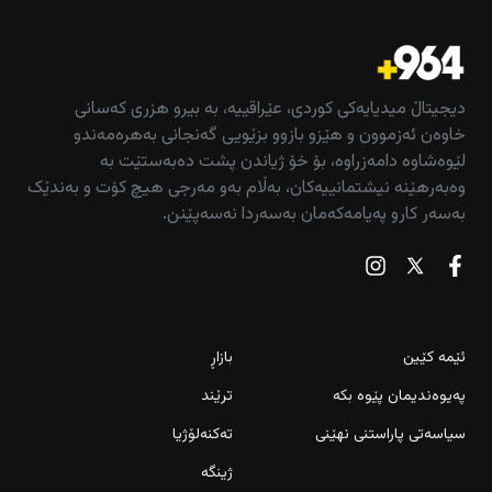
دیجیتاڵ میدیایەکی کوردی، عێراقییە، بە بیرو هزری کەسانی
خاوەن ئەزموون و هێزو بازوو بزێویی گەنجانی بەهرەمەندو
لێوەشاوە دامەزراوە، بۆ خۆ ژیاندن پشت دەبەستێت بە
وەبەرهێنە نیشتمانییەکان، بەڵام بەو مەرجی هیچ کۆت و بەندێک
بەسەر کارو پەیامەکەمان بەسەردا نەسەپێنن.
ئێمە کێین
بازاڕ
پەیوەندیمان پێوە بکە
ترێند
سیاسەتی پاراستنی نهێنی
تەکنەلۆژیا
ژینگە