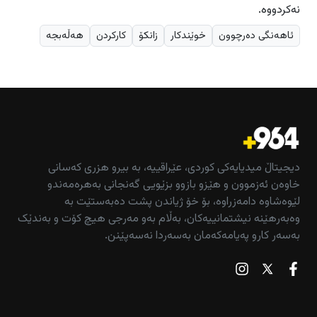
نەکردووە.
ئاهەنگی دەرچوون
خوێندکار
زانکۆ
کارکردن
هەڵەبجە
دیجیتاڵ میدیایەکی کوردی، عێراقییە، بە بیرو هزری کەسانی
خاوەن ئەزموون و هێزو بازوو بزێویی گەنجانی بەهرەمەندو
لێوەشاوە دامەزراوە، بۆ خۆ ژیاندن پشت دەبەستێت بە
وەبەرهێنە نیشتمانییەکان، بەڵام بەو مەرجی هیچ کۆت و بەندێک
بەسەر کارو پەیامەکەمان بەسەردا نەسەپێنن.