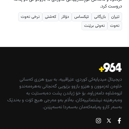
دروست كرد.
ئێران
بازرگانی
تێكساس
دۆلار
كه‌شتی
نرخی نەوت
نه‌وت
نەوتی برێنت
دیجیتاڵ میدیایەکی کوردی، عێراقییە، بە بیرو هزری کەسانی
خاوەن ئەزموون و هێزو بازوو بزێویی گەنجانی بەهرەمەندو
لێوەشاوە دامەزراوە، بۆ خۆ ژیاندن پشت دەبەستێت بە
وەبەرهێنە نیشتمانییەکان، بەڵام بەو مەرجی هیچ کۆت و بەندێک
بەسەر کارو پەیامەکەمان بەسەردا نەسەپێنن.