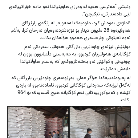
وتیشی “مه‌ترسی هه‌یه‌ له‌ وه‌رزى هاوینیاندا ئه‌و ماده‌ خۆراكییانه‌ى
لێى داده‌ندرێن، تێكبچن”.
ئاماژه‌ى به‌وه‌ش كرد، ماوه‌یه‌ك له‌مه‌وبه‌ر له‌ رێگه‌ى پارێزگاى
هه‌ولێره‌وه‌ 28 ملیۆن دینار بۆ نۆژه‌نكردنه‌وه‌یان ته‌رخان كرا، به‌ڵام
ئه‌وه‌ نه‌یتوانى چاره‌سه‌رى هه‌موو هۆڵه‌كان بكات.
دوێنێش لیژنه‌ى چاودێریی بازرگانى هه‌ولێر، سه‌ردانى ئه‌م
كۆگایانه‌ی هه‌ولێریان كردبوو، بە مەبەستی دڵنیابوون بوون لە
چۆنیەتی و کوالێتی ئەو بەشەئازووقەی کە بەسەر هاوڵاتیاندا
دابەش دەکرێت.
له‌ په‌یوه‌ندییه‌كدا هۆگر عه‌لى، به‌ڕێوه‌به‌رى چاودێریی بازرگانى كه‌
له‌گه‌ڵ لیژنه‌كه‌ سه‌ردانى كۆگاكانى كردبوو، ئاماده‌نه‌بوو له‌ باره‌ى
كێشه‌ و كه‌موكوڕییه‌كانى ئه‌م كۆگایانه‌ هیچ قسه‌یه‌ك بۆ 964
بكات.