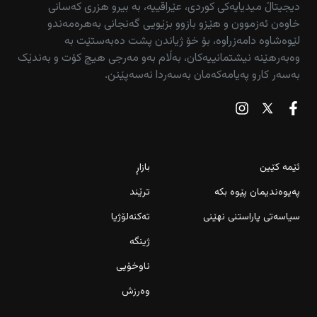
دیجیتاڵ میدیایەکی کوردی، عێراقییە، بە بیرو هزری کەسانی
خاوەن ئەزموون و هێزو بازوو بزێویی گەنجانی بەهرەمەندو
لێوەشاوە دامەزراوە، بۆ خۆ ژیاندن پشت دەبەستێت بە
وەبەرهێنە نیشتمانییەکان، بەڵام بەو مەرجی هیچ کۆت و بەندێک
بەسەر کارو پەیامەکەمان بەسەردا نەسەپێنن.
ئێمە کێین
بازاڕ
پەیوەندیمان پێوە بکە
ترێند
سیاسەتی پاراستنی نهێنی
تەکنەلۆژیا
ژینگە
ناوخۆیی
وەرزش