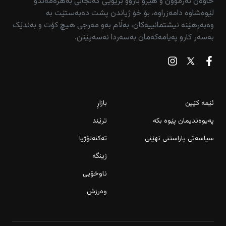
خاوەن ئەزموون و هێزو بازوو بزێویی گەنجانی بەهرەمەندو
لێوەشاوە دامەزراوە، بۆ خۆ ژیاندن پشت دەبەستێت بە
وەبەرهێنە نیشتمانییەکان، بەڵام بەو مەرجی هیچ کۆت و بەندێک
بەسەر کارو پەیامەکەمان بەسەردا نەسەپێنن.
ئێمە کێین
بازاڕ
پەیوەندیمان پێوە بکە
ترێند
سیاسەتی پاراستنی نهێنی
تەکنەلۆژیا
ژینگە
ناوخۆیی
وەرزش