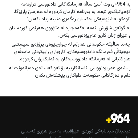
بە 964+ی وت “سێ ساڵە فەرمانگەکانی دادنووسی دراونەتە
کۆمپانیاکەی ئێمە، بە بەرنامە کارمان کردووە لە هەرسێ پارێزگا،
تاوەکو بەشێوەیەکی یەکسان رەگەزی مێینە زیاد بکەین”.
بە گوتەی شۆڕش، ئەمە یەکەمجارە لە مێژووی هەرێمی کوردستان
و عێراق ژنان کاری عەریزەنووسی بکەن.
چەند ساڵێکە حکومەتی هەرێم لە چوارچێوەی پڕۆژەی سیستمی
دیجیتاڵی فەرمانگە دادنووسیەکان، کاروباری راییکردنی مامەڵەی
هاوڵاتیانی لە فەرمانگە دادنووسیەکان بە ئەلیکترۆنی کردووە.
پیشەی عەریزەنووسی، ئاسانکارییە بۆ ئەو کەسانەی دەیانەوێت لە
دام و دەزگاکانی حکومەت داواکاری پێشکەش بکەن
دیجیتاڵ میدیایەکی کوردی، عێراقییە، بە بیرو هزری کەسانی