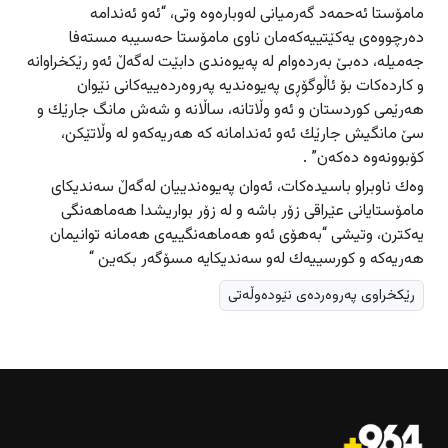
مامۆستا ئه‌حمه‌د گه‌رمیانى له‌وباره‌وه‌ وتى، “ئه‌و ئه‌ندامه‌
ده‌رچووه‌ى یه‌كێتییه‌كه‌مان ناوى مامۆستا حه‌سیبه‌ مسته‌فا
جه‌میله‌، ده‌بێ به‌رده‌وام له‌ په‌یوه‌ندی دابێت له‌گه‌ڵ ئه‌و رێكخراوانه‌
و كارده‌كات بۆ ئاڵوگۆڕى په‌یوه‌ندیه‌ په‌روه‌رده‌ییه‌كانى نێوان
هه‌رێمی كوردستان و ئه‌و وڵاتانه‌، ساڵانه‌ و شه‌ش مانگ جارێك و
سێ مانگیش جارێك ئه‌و ئه‌ندامانه‌ كه‌ هه‌ریه‌كه‌و له‌ وڵاتێكن،
كۆبوونه‌وه‌ ده‌كه‌ن” .
وه‌ك ناوبراو باسیده‌كات، ئه‌وان په‌یوه‌ندییان له‌گه‌ڵ سه‌ندیكاى
مامۆستایانى عێراقی زۆر باشه‌ و له‌ زۆر بواریشدا هه‌ماهه‌نگی
یه‌كترن، وتیشی “به‌هۆى ئه‌و هه‌ماهه‌نگییه‌ى هه‌مانه‌ توانیمان
هه‌ریه‌كه‌ و كورسییه‌ك له‌و سه‌ندیكایه‌ مسۆگه‌ر بكه‌ین “
رێكخراوى په‌روه‌رده‌ى نێوده‌وڵه‌تى