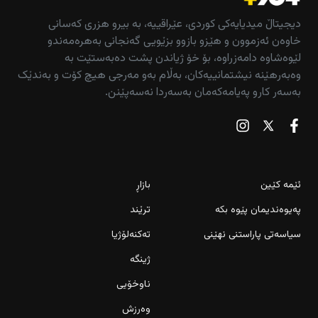
دیجیتاڵ میدیایەکی کوردی، عێراقییە، بە بیرو هزری کەسانی
خاوەن ئەزموون و هێزو بازوو بزێویی گەنجانی بەهرەمەندو
لێوەشاوە دامەزراوە، بۆ خۆ ژیاندن پشت دەبەستێت بە
وەبەرهێنە نیشتمانییەکان، بەڵام بەو مەرجی هیچ کۆت و بەندێک
بەسەر کارو پەیامەکەمان بەسەردا نەسەپێنن.
ئێمە کێین
بازاڕ
پەیوەندیمان پێوە بکە
ترێند
سیاسەتی پاراستنی نهێنی
تەکنەلۆژیا
ژینگە
ناوخۆیی
وەرزش