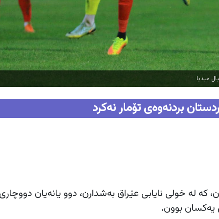
ال میدیا
دستان بردنەوەی تۆمار نەکرد
، كه‌ له‌ خولی نایابی عێراق به‌شدارن، دوو یانه‌یان دووچاری
یه‌كسان بوون.