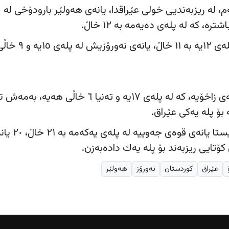
م، له‌ ریزبه‌ندیی خولی عێراقدا، یانه‌ی هه‌ولێر بارودۆخی له‌
 كه‌ له‌ پله‌ی ده‌یه‌مه‌ به‌ ١٢ خاڵ.
هه‌روه‌ها یانه‌ی دهۆك له‌ پله‌ی ١٢یە بە ١١ خاڵ، یانەی نەورۆزیش لە پلەی
ئەوەی بارودۆخی خراپه‌، یانه‌ی زاخۆیه‌، كه‌ له‌ پله‌ی ١٧یە و تەنیا ٦ خاڵی
بۆ پلە یەکی عێراق.
له‌ خولی نایابی عێراق، كه‌ ئێستا یانه‌ی قوه‌ی جه‌وییه‌ له‌ پله‌ی یه‌كه‌
كۆتایی ریزبه‌ند بۆ پله‌ یه‌ك داده‌به‌زن.
عێراق
کوردستان
نه‌ورۆز
هەولێر