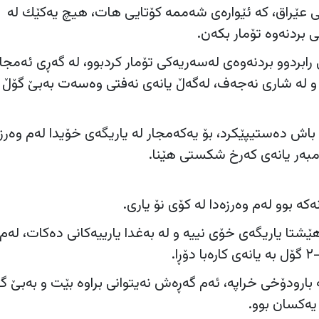
بی عێراق، كه‌ ئێواره‌ی شه‌ممه‌ كۆتایی هات، هیچ یه‌كێك له‌
ی بردنه‌وه‌ تۆمار بكه‌ن.
رابردوو بردنه‌وه‌ی له‌سه‌ریه‌كی تۆمار كردبوو، له‌ گه‌ڕی ئه‌مجار
 و له‌ شاری نه‌جه‌ف، له‌گه‌ڵ یانه‌ی نه‌فتی وه‌سه‌ت به‌بێ گۆڵ
 باش ده‌ستیپێكرد، بۆ یه‌كه‌مجار له‌ یاریگه‌ی خۆیدا له‌م وه‌رزه
‌ بوو له‌م وه‌رزه‌دا له‌ كۆی نۆ یاری.
 هێشتا یاریگه‌ی خۆی نییه‌ و له‌ به‌غدا یارییه‌كانی ده‌كات، له‌م
‌ بارودۆخی خراپه‌، ئه‌م گه‌ڕه‌ش نه‌یتوانی براوه‌ بێت و به‌بێ گ
یه‌كسان بوو.