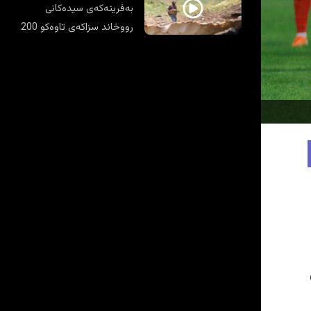
بەفرینەکەی سیدەکانی
رووخاند سزاکەی تاوەکو 200
ملیۆن دینارە