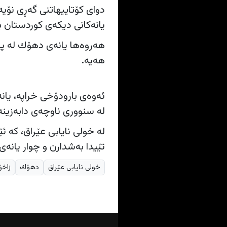
دوای كۆتاییهاتنی گه‌ڕی نۆیه‌
یانه‌كانی دیكه‌ی كوردستان باشتره‌،
هەیە.
لە سنووری ناوچەی دابەزینە 
تێیدا به‌شدارن و چوار یانه‌ی 
خولی نایابی عێراق
دهۆك
زاخۆ