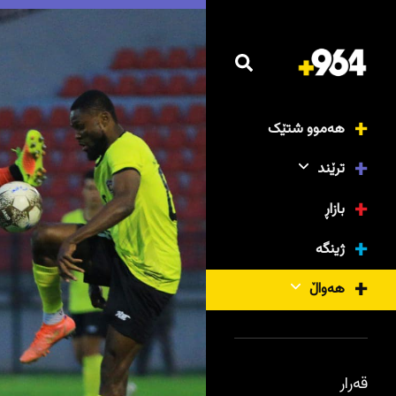
هەموو شتێک
ترێند
بازاڕ
ژینگە
هەواڵ
قەرار