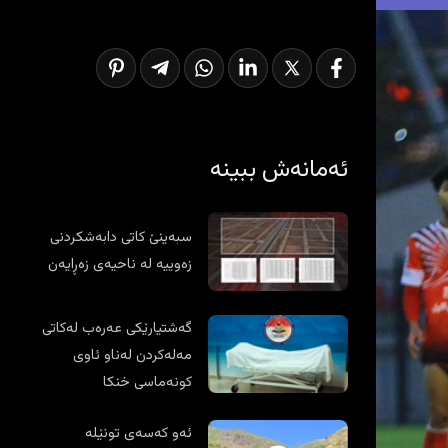
ئەمانەش ببینە
سبەینێ کاتی دابەشکردنی
زەوییە لە ناحیەی زەڕایەن
گەشتیارێکی عەرەب لەکاتی
مەلەکردن لەناو ئاوی
کونەماسی خنکا
ئەو کەسەی تونێلە