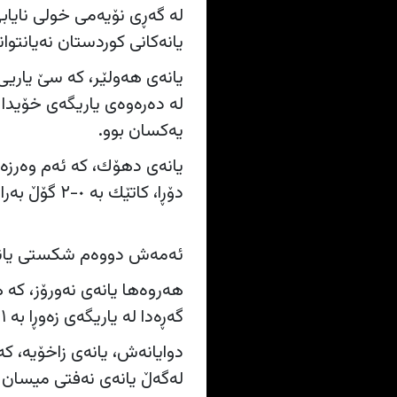
له‌ گه‌ڕی نۆیه‌می خولی نایا
یانه‌كانی كوردستان نه‌یانتوان
یانه‌ی هه‌ولێر، كه‌ سێ یاریی 
له‌ ده‌ره‌وه‌ی یاریگه‌ی خۆیدا
یه‌كسان بوو.
یانه‌ی دهۆك، كه‌ ئه‌م وه‌رزه‌
دۆڕا، كاتێك به‌ ٠-٢ گۆڵ به‌رامبه‌ر یانه‌ی كه‌رخ شكستی هێنا.
ئه‌مه‌ش دووه‌م شكستی یانه‌كه
هه‌روه‌ها یانه‌ی نه‌ورۆز، كه‌
گه‌ڕه‌دا له‌ یاریگه‌ی زه‌وڕا به‌ ١-٢ گۆل به‌ یانه‌ی كاره‌با دۆڕا.
دوایانه‌ش، یانه‌ی زاخۆیه‌، كه
له‌گه‌ڵ یانه‌ی نه‌فتی میسان 