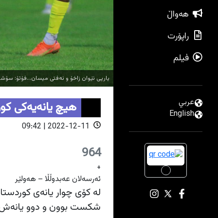
هەواڵ
راپۆرت
فیلم
یاریی نێوان زاخۆ و نه‌فتی میسان...فۆتۆ: سۆشی
عربي
هیچ یانەیەکی کور
English
2022-12-11 | 09:42
964
+
ئه‌رسه‌لان عه‌بدوڵڵا – هه‌ولێر
له‌ كۆی چوار یانه‌ی كوردستان
شكست بوون و دوو یانه‌ش 