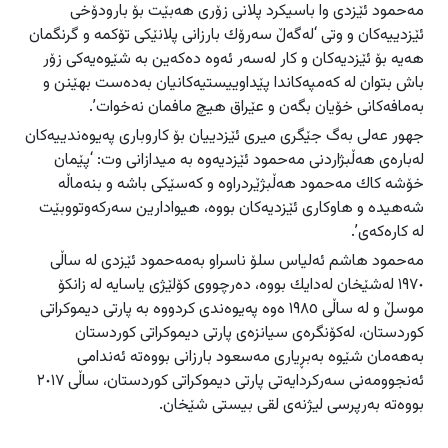
مەحمود ئێزدی وا باسیکرد پلانی زۆری هەبێت بۆ بارودۆخی
ئێزدییەکان و وتی ‘لەگەڵ سەرۆك بارزانی پلانێكی تۆكمە و گرنگمان
هەیە بۆ ئێزدیەكان و كار لەسەر ئەوە دەكەین بە شێوەیەكی زۆر
باش بتوان لە كەمپەكاندا پێداوییستیەكانیان بەدەست بهێنن و
بەمافەكانی خۆیان بگەن و عێراق هیچ مافمان نەخوات’.
جهور عەلی بەگ جێگری میری ئێزدییان بۆ كاروباری پەیوەندییەکان
لەبارەی هەڵبژاردنی مەحمود ئێزدیەوە بە میدازانی وت: ‘پێمان
خۆشە كاك مەحمود هەڵبژێردراوە و كەسێكی باشە و بنەماڵە
شەهیدە و هاوكاری ئێزدیەكان بووە، هیوادارین سەركەوتووبێت
لە كارەكەی’.
مەحمود هاشم ئەلیاس سلۆ ناسراو بەمەحمود ئێزدی لە ساڵی
١٩٧٠ لەشێخان لەدایك بووە، دەرچووی كۆلێژی یاسایە لە زانكۆ
موسڵ و لە ساڵی ١٩٨٥ ەوە پەیوەندی كردووە بە پارتی دیموكراتی
كوردستان، لەکۆنگرەی سیانزەی پارتی دیموکراتی کوردستان
بەهەمان شێوە بەبڕیاری مەسعود بارزانی بووەتە ئەندامی
ئەنجوومەنی سەركردایەتی پارتی دیموكراتی كوردستان، ساڵی ٢٠١٧
بووەتە بەرپرسی لیژنەی لقی بیستی شێخان.