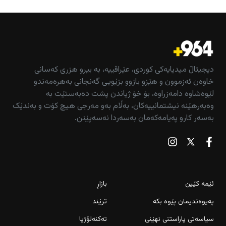
دیجیتاڵ میدیایەکی کوردی، عێراقییە، بە بیرو هزری کەسانی
خاوەن ئەزموون و هێزو بازوو بزێویی گەنجانی بەهرەمەندو
لێوەشاوە دامەزراوە، بۆ خۆ ژیاندن پشت دەبەستێت بە
وەبەرهێنە نیشتمانییەکان، بەڵام بەو مەرجی هیچ کۆت و بەندێک
بەسەر کارو پەیامەکەمان بەسەردا نەسەپێنن.
ئێمە کێین
بازاڕ
پەیوەندیمان پێوە بکە
ترێند
سیاسەتی پاراستنی نهێنی
تەکنەلۆژیا