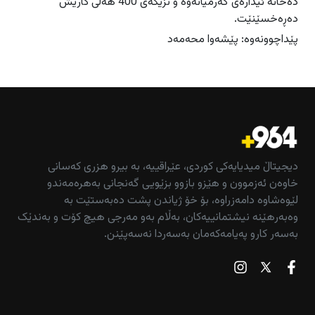
دەخاتە ئیدارەی گەرمیانەوە و نزیکەی 400 هەلی کاریش
دەڕەخسێنێت.
پێداچوونەوە: پێشەوا محەمەد
دیجیتاڵ میدیایەکی کوردی، عێراقییە، بە بیرو هزری کەسانی
خاوەن ئەزموون و هێزو بازوو بزێویی گەنجانی بەهرەمەندو
لێوەشاوە دامەزراوە، بۆ خۆ ژیاندن پشت دەبەستێت بە
وەبەرهێنە نیشتمانییەکان، بەڵام بەو مەرجی هیچ کۆت و بەندێک
بەسەر کارو پەیامەکەمان بەسەردا نەسەپێنن.