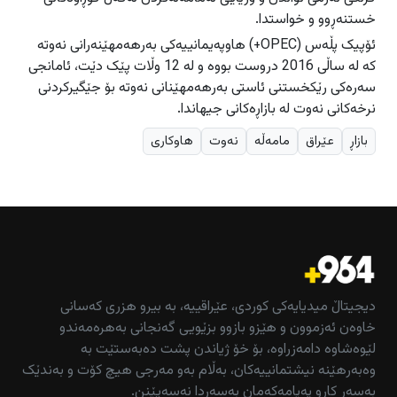
خستنەڕوو و خواستدا.
ئۆپیک پڵەس (OPEC+) هاوپەیمانییەکی بەرهەمهێنەرانی نەوتە
کە لە ساڵی 2016 دروست بووە و لە 12 وڵات پێک دێت، ئامانجی
سەرەکی رێکخستنی ئاستی بەرهەمهێنانی نەوتە بۆ جێگیرکردنی
نرخەکانی نەوت لە بازاڕەکانی جیهاندا.
بازاڕ
عێراق
مامەڵە
نەوت
هاوكاری
دیجیتاڵ میدیایەکی کوردی، عێراقییە، بە بیرو هزری کەسانی
خاوەن ئەزموون و هێزو بازوو بزێویی گەنجانی بەهرەمەندو
لێوەشاوە دامەزراوە، بۆ خۆ ژیاندن پشت دەبەستێت بە
وەبەرهێنە نیشتمانییەکان، بەڵام بەو مەرجی هیچ کۆت و بەندێک
بەسەر کارو پەیامەکەمان بەسەردا نەسەپێنن.