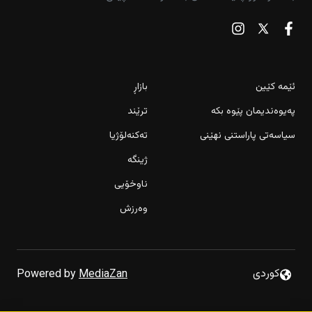
ئێمە کێین
بازاڕ
پەیوەندیمان پێوە بکە
ترێند
سیاسەتی پاراستنی نهێنی
تەکنەلۆژیا
ژینگە
ناوخۆیی
وەرزش
لێکۆڵینەوە لە رووداوی سەربڕین و فڕێدانی ئەسپێک لەسەر
كوردى
Powered by
MediaZan
شەقام دەکرێت
بازاڕی گەورەی هەولێر رێکخرایەوە