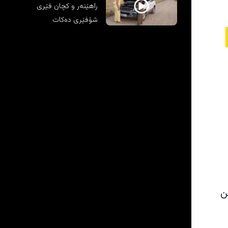
راهێنەر و کچان فێری
شۆفێری دەکات
ن