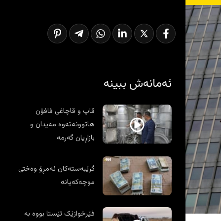
ئەمانەش ببینە
قاپ و قاچاغی فافۆن
هاتوونەتەوە مەیدان و
بازاڕیان گەرمە
گرێبەستەکان ئەمڕۆ وەختی
موچەکەیانە
فێرخوازێک ئێستا بووە بە