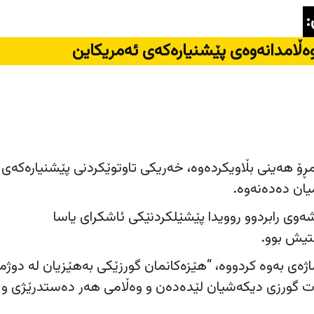
:
ەڵامدانەوەی پێشنیارەکەی ئەمریکاین
مڕۆ هەینی بڵاویکردەوە، خەریکی تاوتوێکردنی پێشنیارەکەی
یان دەدەنەوە.
وی رابردوو روویدا پێشێلکردنێکی ئاشکرای یاسا
تیش بوو.
ماژەی بەوە کردووە، “هێزەکانمان گورزێکی بەهێزیان لە دوژم
ت گورزی دیکەشیان لێدەدەن و وەڵامی هەر دەستدرێژی و