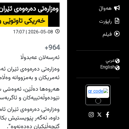
وەزارەتی دەرەوەی ئێران
هەواڵ
خەریکی تاوتوێی و
راپۆرت
2026-05-08 | 17:07
فیلم
964+
ئەرسەلان عەبدوڵا
عربي
English
وەزارەتی دەرەوەی ئێران ئە
ئەمریکان و بەمزووانە وەڵام
هەروەها دەڵێن، ئەوەشی شە
نێودەوڵەتییەکان و ئاگربەس
وەزارەتی دەرەوەی ئێران ئا
داوە، ئەگەر پێویستیش بکا
گێچەڵێکیان دەدەنەوە”.