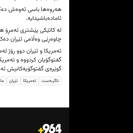
هەروەها باسی ئەوەش دەکە
ئامادەباشیدایە.
لە کاتێکی پێشتری ئەمڕۆ هەی
چاوەڕێی وەڵامی ئێران دەک
گفتوگۆیان کردووە و ئەمریکا
گوێرەی گفتوگۆیەکانیش ئەمڕ
ئاگربەست
ئەمریکا
ئێران
مار