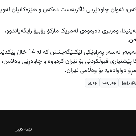
ن، ئەوان چاودێریی ئاگربەست دەکەن و هێزەکانیان لەوپ
نیدا، وەزیری دەرەوەی ئەمریکا مارکۆ رۆبیۆ رایگەیاندوو،
ەن.
ئەمریکا و ئێران دوو رۆژ لەمەوبەر لەسەر پەڕاوێکی لێکتێگەیشتن کە لە 14 خا
 پێشنیاری قبوڵکردنی بۆ ئێران کردووە و چاوەڕێی وەڵامن، ب
ۆ دواوادەیە بۆ وەڵامی ئێران.
کۆ رۆبیۆ
وەزارەت
وەزیر
ئێمە کێین