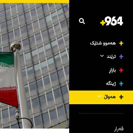
هەموو شتێک
ترێند
بازاڕ
ژینگە
هەواڵ
قەرار