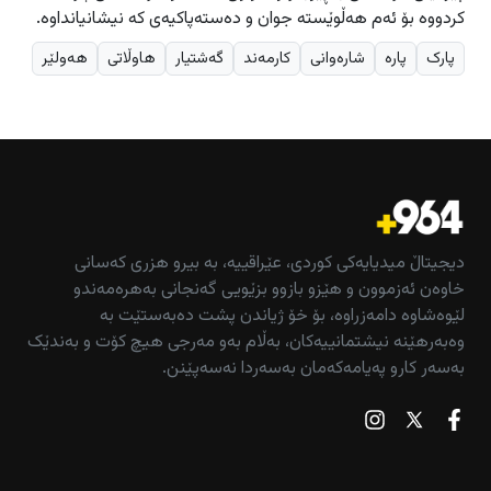
کردووە بۆ ئەم هەڵوێستە جوان و دەستەپاکیەی کە نیشانیانداوە.
پارک
پارە
شارەوانی
کارمەند
گەشتیار
هاوڵاتی
هەولێر
دیجیتاڵ میدیایەکی کوردی، عێراقییە، بە بیرو هزری کەسانی
خاوەن ئەزموون و هێزو بازوو بزێویی گەنجانی بەهرەمەندو
لێوەشاوە دامەزراوە، بۆ خۆ ژیاندن پشت دەبەستێت بە
وەبەرهێنە نیشتمانییەکان، بەڵام بەو مەرجی هیچ کۆت و بەندێک
بەسەر کارو پەیامەکەمان بەسەردا نەسەپێنن.