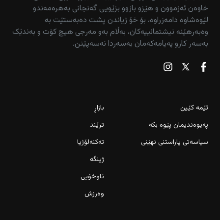
خاوەن ئەزموون و هێزو بازوو بزێویی گەنجانی بەهرەمەندو
لێوەشاوە دامەزراوە، بۆ خۆ ژیاندن پشت دەبەستێت بە
وەبەرهێنە نیشتمانییەکان، بەڵام بەو مەرجی هیچ کۆت و بەندێک
بەسەر کارو پەیامەکەمان بەسەردا نەسەپێنن.
ئێمە کێین
بازاڕ
پەیوەندیمان پێوە بکە
ترێند
سیاسەتی پاراستنی نهێنی
تەکنەلۆژیا
ژینگە
ناوخۆیی
وەرزش
دیارییەکەی قاڵە مەڕە لە پێنجوێن بێدەنگ بوو