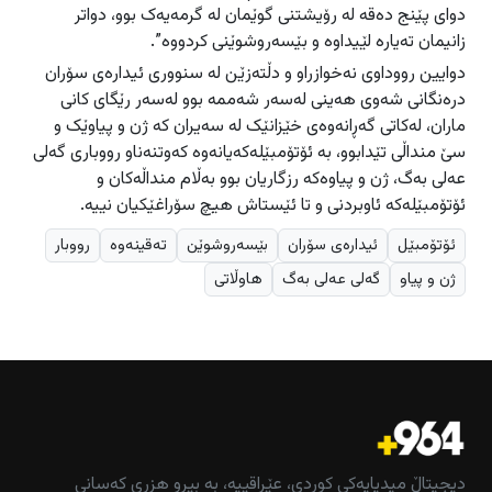
دوای پێنج دەقە لە رۆیشتنی گوێمان لە گرمەیەک بوو، دواتر
زانیمان تەیارە لێیداوە و بێسەروشوێنی کردووە”.
دوایین رووداوی نەخوازراو و دڵتەزێن لە سنووری ئیدارەی سۆران
درەنگانی شەوی هەینی لەسەر شەممە بوو لەسەر رێگای کانی
ماران، لەکاتی گەڕانەوەی خێزانێک لە سەیران کە ژن و پیاوێک و
سێ منداڵی تێدابوو، بە ئۆتۆمبێلەکەیانەوە کەوتنەناو رووباری گەلی
عەلی بەگ، ژن و پیاوەکە رزگاریان بوو بەڵام منداڵەکان و
ئۆتۆمبێلەکە ئاوبردنی و تا ئێستاش هیچ سۆراغێکیان نییە.
ئۆتۆمبێل
ئیدارەی سۆران
بێسەروشوێن
تەقینەوە
رووبار
ژن و پیاو
گەلی عەلی بەگ
هاوڵاتی
دیجیتاڵ میدیایەکی کوردی، عێراقییە، بە بیرو هزری کەسانی