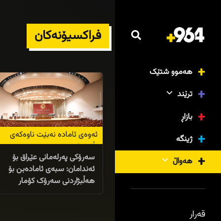
فراکسیۆنەکان
10/04/2026
هەموو شتێک
ترێند
بازاڕ
ئەوەی ئامادە نەبێت ناوەکەی
ژینگە
بڵاودەکرێتەوە
سەرۆکی پەرلەمانی عێراق بۆ
هەواڵ
ئەندامان: سبەی ئامادەبن بۆ
هەڵبژاردنی سەرۆک کۆمار
قەرار