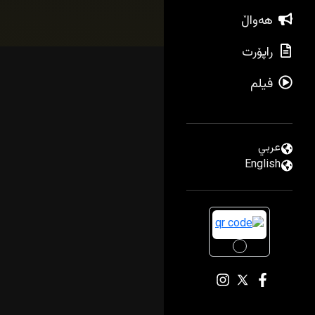
هەواڵ
راپۆرت
فیلم
عربي
English