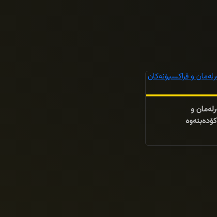
رلەمان و
کۆدەبنەوە