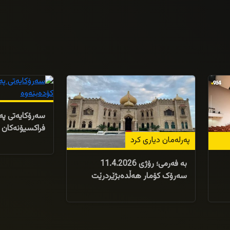
22/01/2023
30/03/2026
سەرۆکایەتی پە
فراکسیۆنەکان 
پەرلەمان دیارى کرد
بە فەرمى؛ رۆژى 11.4.2026
سەرۆک کۆمار هەڵدەبژێردرێت