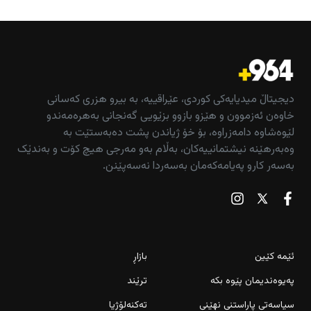
دیجیتاڵ میدیایەکی کوردی، عێراقییە، بە بیرو هزری کەسانی
خاوەن ئەزموون و هێزو بازوو بزێویی گەنجانی بەهرەمەندو
لێوەشاوە دامەزراوە، بۆ خۆ ژیاندن پشت دەبەستێت بە
وەبەرهێنە نیشتمانییەکان، بەڵام بەو مەرجی هیچ کۆت و بەندێک
بەسەر کارو پەیامەکەمان بەسەردا نەسەپێنن.
ئێمە کێین
بازاڕ
پەیوەندیمان پێوە بکە
ترێند
سیاسەتی پاراستنی نهێنی
تەکنەلۆژیا