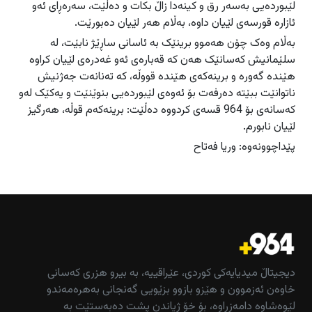
لێبوردەیی بەسەر رق و کینەدا زاڵ بکات و دەڵێت، سەرەڕای ئەو
ئازارە قورسەی لێیان داوە، بەڵام هەر لێیان دەبورێت.
بەڵام وەک چۆن هەموو برینێک بە ئاسانی ساڕێژ نابێت، لە
سلێمانیش کەسانێک هەن کە قەبارەی ئەو غەدرەی لێیان کراوە
هێندە گەورە و برینەکەی هێندە قووڵە، کە تەنانەت جەژنیش
ناتوانێت ببێتە دەرفەت بۆ ئەوەى لێبوردەیى بنوێنێت و یەکێک لەو
کەسانەى بۆ 964 قسەى کردووە دەڵێت: برینەکەم قوڵە، هەرگیز
لێیان نابورم.
پێداچوونەوە: وریا فەتاح
دیجیتاڵ میدیایەکی کوردی، عێراقییە، بە بیرو هزری کەسانی
خاوەن ئەزموون و هێزو بازوو بزێویی گەنجانی بەهرەمەندو
لێوەشاوە دامەزراوە، بۆ خۆ ژیاندن پشت دەبەستێت بە