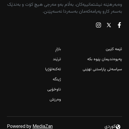
وەبەرهێنە نیشتمانییەکان، بەڵام بەو مەرجی هیچ کۆت و بەندێک
بەسەر کارو پەیامەکەمان بەسەردا نەسەپێنن.
ئێمە کێین
بازاڕ
پەیوەندیمان پێوە بکە
ترێند
سیاسەتی پاراستنی نهێنی
تەکنەلۆژیا
ژینگە
ناوخۆیی
وەرزش
بارانەکەى ئەمساڵ 50%ـى وشکبوونى بیرەکانى کەمکردووە
دراوسێى باش خۆى دەخاتە ئاگرەوە؛ چیرۆکى ئاگرەکەى ناحیەى
كوردى
Powered by
MediaZan
کەڵەکچى