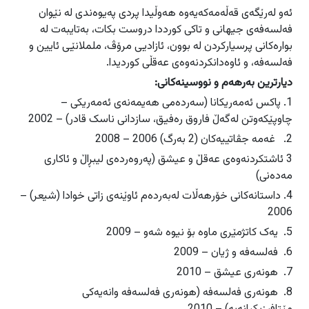
ئەو لەرێگەی قەڵەمەکەیەوە هەوڵیدا پردی پەیوەندی لە نێوان
فەلسەفەی جیهانی و تاکی کورددا دروست بکات، بەتایبەت لە
بوارەکانی پرسیارکردن لە بوون، ئازادیی مرۆڤ، ململانێی ئایین و
فەلسەفە، و ئاوەدانکردنەوەی عەقڵی کوردیدا.
دیارترین بەرهەم و نووسینەکانی:
1. پاکس ئەمەریکانا (سەردەمی هەیمەنەی ئەمەریکی –
چاوپێکەوتن لەگەڵ فاروق رەفیق، سازدانی ناسک قادر) – 2002
2. غەمە جڤاتییەکان (2 بەرگ) 2006 – 2008
3 ئاشتکردنەوەی عەقڵ و عیشق (پەروەردەی لیبڕاڵ و ئاکاری
مەدەنی)
4. داستانەکانی خۆرهەڵات لەبەردەم ئاوێنەی زاتی خوادا (شیعر) –
2006
5. یەک کاتژمێری ماوە بۆ نیوە شەو – 2009
6. فەلسەفە و ژیان – 2009
7. هونەری عیشق – 2010
8. هونەری فەلسەفە (هونەری فەلسەفە وانەیەکی