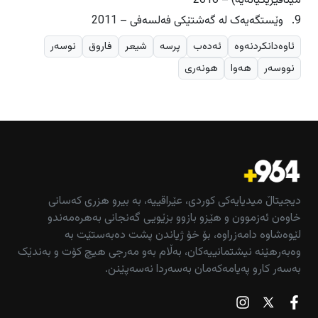
مێتافیزیکیانەیە) – 2010
9. وێستگەیەک لە گەشتێکی فەلسەفی – 2011
ئاوەدانکردنەوە
ئەدەب
پرسە
شیعر
فاروق
نوسەر
نووسەر
هەوا
هونەری
دیجیتاڵ میدیایەکی کوردی، عێراقییە، بە بیرو هزری کەسانی
خاوەن ئەزموون و هێزو بازوو بزێویی گەنجانی بەهرەمەندو
لێوەشاوە دامەزراوە، بۆ خۆ ژیاندن پشت دەبەستێت بە
وەبەرهێنە نیشتمانییەکان، بەڵام بەو مەرجی هیچ کۆت و بەندێک
بەسەر کارو پەیامەکەمان بەسەردا نەسەپێنن.