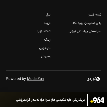
ئێمە کێین
بازاڕ
پەیوەندیمان پێوە بکە
ترێند
سیاسەتی پاراستنی نهێنی
تەکنەلۆژیا
ژینگە
ناوخۆیی
وەرزش
كوردى
Powered by
MediaZan
بریکارێکى دابەشکردنى غاز سزا درا؛ لەسەر گرانفرۆشى