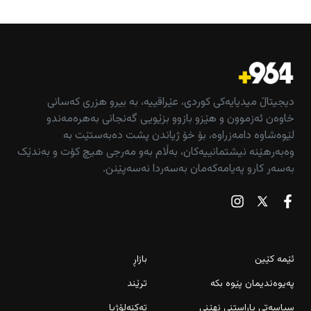
دیجیتاڵ میدیایەکی کوردی، عێراقییە، بە بیرو هزری کەسانی
خاوەن ئەزموون و هێزو بازوو بزێویی گەنجانی بەهرەمەندو
لێوەشاوە دامەزراوە، بۆ خۆ ژیاندن پشت دەبەستێت بە
وەبەرهێنە نیشتمانییەکان، بەڵام بەو مەرجی هیچ کۆت و بەندێک
بەسەر کارو پەیامەکەمان بەسەردا نەسەپێنن.
ئێمە کێین
بازاڕ
پەیوەندیمان پێوە بکە
ترێند
سیاسەتی پاراستنی نهێنی
تەکنەلۆژیا