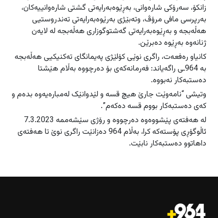
زانکۆ، سەرۆکی شارەوانی، بەڕێوەبەرایەتی گشتی شارەوانییەکان،
بەرپرسی مافی مرۆڤ، وتەبێژی بەرێوەبەرایەتی تەندروستیی
هەڵەبجە و بەڕێوەبەرایەتی گەشتوگوزاری هەڵەبجە لە لایەن
ژنانەوە بەڕێوە دەبرێن.
کانیاو رەفعەت، راگری نوێی کۆلێژی پەیمانگای تەکنیکیی هەڵەبجە
بە 964ـی راگەیاند: فەرمانەکەی بۆ دەرچووە بەڵام هێشتا
دەستبەکار نەبووە.
وتیشی “نامەوێت جارێ هیچ قسە و لێدوانێک لەمبارەیەوە بدەم و
کەی دەستبەکار بووم قسە دەکەم”.
لە هەفتەی پێشووەوە دەرچووە و رۆژی سێشەممە 7.3.2023
ئاڵوگۆڕی پۆستەکە کرا، بەڵام 964 دەزانێت راگری نوێ تا هەفتەی
داهاتوو دەستبەکار نابێت.