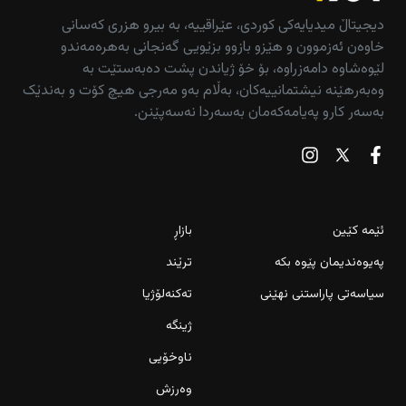
دیجیتاڵ میدیایەکی کوردی، عێراقییە، بە بیرو هزری کەسانی
خاوەن ئەزموون و هێزو بازوو بزێویی گەنجانی بەهرەمەندو
لێوەشاوە دامەزراوە، بۆ خۆ ژیاندن پشت دەبەستێت بە
وەبەرهێنە نیشتمانییەکان، بەڵام بەو مەرجی هیچ کۆت و بەندێک
بەسەر کارو پەیامەکەمان بەسەردا نەسەپێنن.
ئێمە کێین
بازاڕ
پەیوەندیمان پێوە بکە
ترێند
سیاسەتی پاراستنی نهێنی
تەکنەلۆژیا
ژینگە
ناوخۆیی
وەرزش