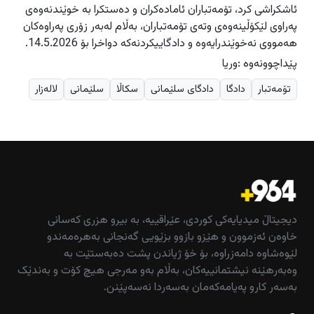
ئاشکراشى کرد، تۆمەتباران ئامادەکران و دەستکرا بە خوێندنەوەى
پەراوى لێکۆڵینەوەى وتەى تۆمەتباران، بەڵام لەبەر زۆرى پەراوەکان
هەمووى نەخوێندرایەوە و دادگاییکردنەکە دواخرا بۆ 14.5.2026.
پێداچوونەوە :وریا
تۆمەتبار
دادگا
دادگای سلێمانی
سکاڵا
سلێمانی
لالەزار
دیجیتاڵ میدیایەکی کوردی، عێراقییە، بە بیرو هزری کەسانی
خاوەن ئەزموون و هێزو بازوو بزێویی گەنجانی بەهرەمەندو
لێوەشاوە دامەزراوە، بۆ خۆ ژیاندن پشت دەبەستێت بە
وەبەرهێنە نیشتمانییەکان، بەڵام بەو مەرجی هیچ کۆت و بەندێک
بەسەر کارو پەیامەکەمان بەسەردا نەسەپێنن.