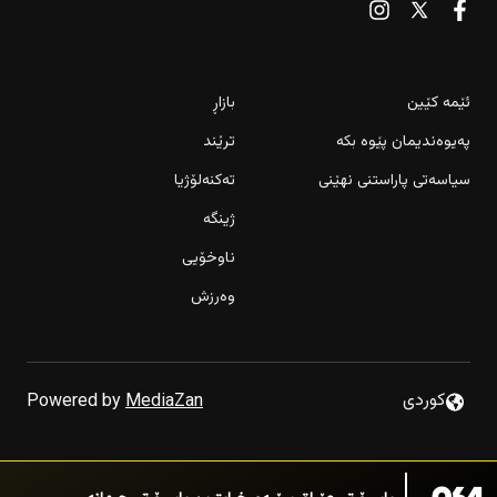
ئێمە کێین
بازاڕ
پەیوەندیمان پێوە بکە
ترێند
سیاسەتی پاراستنی نهێنی
تەکنەلۆژیا
ژینگە
ناوخۆیی
وەرزش
“پزیشکیان و موجتەبا چاویان بەیەک کەوتووە و باسی
كوردى
Powered by
MediaZan
وەزعەکەیان کردووە”
لە سلێمانی بەرهەمهێنانی كارەبا لە وزەی خۆر 100 مێگاواتی
تێپەراند