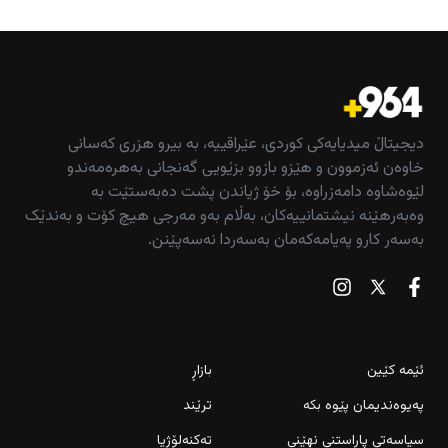
دیجیتاڵ میدیایەکی کوردی، عێراقییە، بە بیرو هزری کەسانی
خاوەن ئەزموون و هێزو بازوو بزێویی گەنجانی بەهرەمەندو
لێوەشاوە دامەزراوە، بۆ خۆ ژیاندن پشت دەبەستێت بە
وەبەرهێنە نیشتمانییەکان، بەڵام بەو مەرجی هیچ کۆت و بەندێک
بەسەر کارو پەیامەکەمان بەسەردا نەسەپێنن.
ئێمە کێین
بازاڕ
پەیوەندیمان پێوە بکە
ترێند
سیاسەتی پاراستنی نهێنی
تەکنەلۆژیا